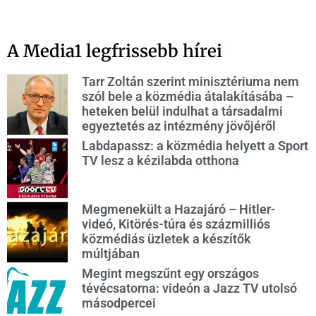
A Media1 legfrissebb hírei
Tarr Zoltán szerint minisztériuma nem
szól bele a közmédia átalakításába –
heteken belül indulhat a társadalmi
egyeztetés az intézmény jövőjéről
Labdapassz: a közmédia helyett a Sport
TV lesz a kézilabda otthona
Megmenekült a Hazajáró – Hitler-
videó, Kitörés-túra és százmilliós
közmédiás üzletek a készítők
múltjában
Megint megszűnt egy országos
tévécsatorna: videón a Jazz TV utolsó
másodpercei