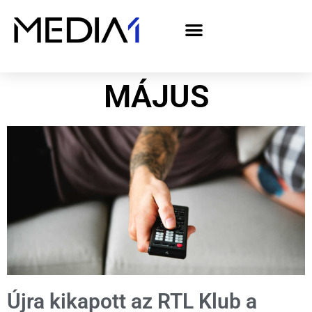
A Media1 médiaajánlata politikai hirdetőknek– országgyűlési választás 2026
MÁJUS
Újra kikapott az RTL Klub a