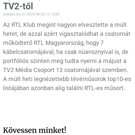
TV2-től
media1.hu
2020.06.03.
13:20
Az RTL Klub megint nagyon elvesztette a múlt
hetet, de azzal azért vigasztalódhat a csatornát
működtető RTL Magyarország, hogy 7
kábelcsatornájával, ha csak nüansznyival is, de
portfóliós szinten meg tudta nyerni a májust a
TV2 Média Csoport 13 csatornájával szemben.
A múlt heti legnézettebb tévéműsorok top10-es
listájában azonban alig találni RTL-es műsort.
Kövessen minket!