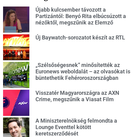
Újabb kulcsember távozott a
Partizántól: Benyó Rita elbúcsúzott a
nézőktől, megszűnik az Elemző
Új Baywatch-sorozatot készít az RTL
„Szélsőségesnek” minősítették az
Euronews weboldalát – az olvasókat is
büntethetik Fehéroroszországban
Visszatér Magyarországra az AXN
Crime, megszűnik a Viasat Film
A Miniszterelnökség felmondta a
Lounge Eventtel kötött
keretszerződését