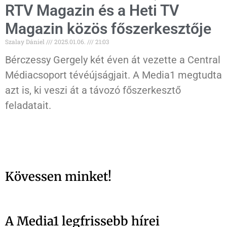
RTV Magazin és a Heti TV
Magazin közös főszerkesztője
Szalay Dániel
2025.01.06.
21:03
Bérczessy Gergely két éven át vezette a Central
Médiacsoport tévéújságjait. A Media1 megtudta
azt is, ki veszi át a távozó főszerkesztő
feladatait.
Kövessen minket!
A Media1 legfrissebb hírei