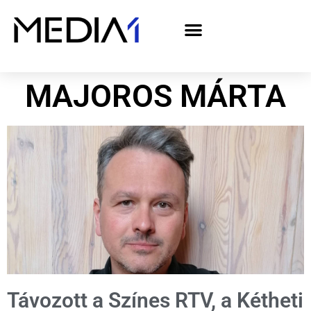
A Media1 médiaajánlata politikai hirdetőknek– országgyűlési választás 2026
MAJOROS MÁRTA
Távozott a Színes RTV, a Kétheti