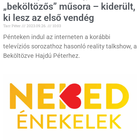
„beköltözős” műsora – kiderült,
ki lesz az első vendég
Tarr Péter
2023.09.26.
10:03
Pénteken indul az interneten a korábbi
televíziós sorozathoz hasonló reality talkshow, a
Beköltözve Hajdú Péterhez.