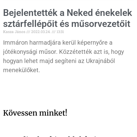
Bejelentették a Neked énekelek
sztárfellépőit és műsorvezetőit
Kasza János
2022.03.24.
13:31
Immáron harmadjára kerül képernyőre a
jótékonysági műsor. Közzétették azt is, hogy
hogyan lehet majd segíteni az Ukrajnából
menekülőket.
Kövessen minket!