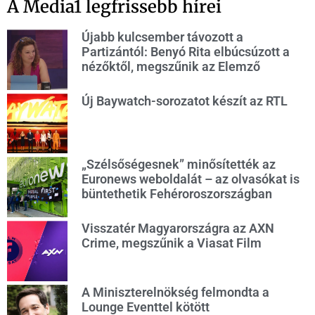
A Media1 legfrissebb hírei
Újabb kulcsember távozott a
Partizántól: Benyó Rita elbúcsúzott a
nézőktől, megszűnik az Elemző
Új Baywatch-sorozatot készít az RTL
„Szélsőségesnek” minősítették az
Euronews weboldalát – az olvasókat is
büntethetik Fehéroroszországban
Visszatér Magyarországra az AXN
Crime, megszűnik a Viasat Film
A Miniszterelnökség felmondta a
Lounge Eventtel kötött