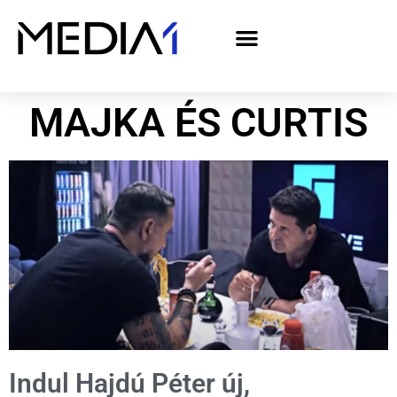
A Media1 médiaajánlata politikai hirdetőknek– országgyűlési választás 2026
MAJKA ÉS CURTIS
Indul Hajdú Péter új,