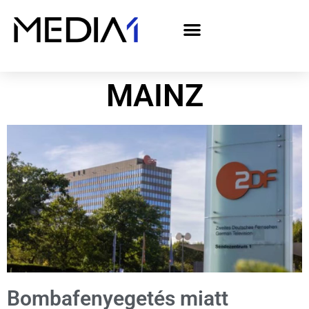
A Media1 médiaajánlata politikai hirdetőknek– országgyűlési választás 2026
MAINZ
Bombafenyegetés miatt