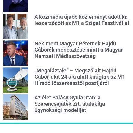
A közmédia újabb közleményt adott ki:
leszerződött az M1 a Sziget Fesztivállal
Nekiment Magyar Péternek Hajdú
Gáborék menesztése miatt a Magyar
Nemzeti Médiaszövetség
„Megaláztak!” – Megszólalt Hajdú
Gábor, akit 24 óra alatt kirúgtak az M1
Híradó főszerkesztői posztjáról
Az élet Balásy Gyula után: a
Szerencsejáték Zrt. átalakítja
ügynökségi modelljét