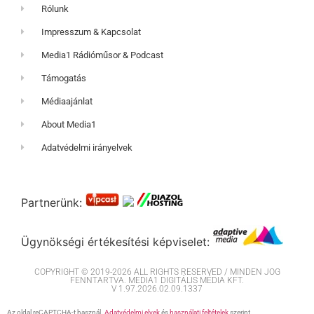
Rólunk
Impresszum & Kapcsolat
Media1 Rádióműsor & Podcast
Támogatás
Médiaajánlat
About Media1
Adatvédelmi irányelvek
Partnerünk:
Ügynökségi értékesítési képviselet:
COPYRIGHT © 2019-2026 ALL RIGHTS RESERVED / MINDEN JOG
FENNTARTVA. MEDIA1 DIGITÁLIS MÉDIA KFT.
V 1.97.2026.02.09.1337
Az oldal reCAPTCHA-t használ.
Adatvédelmi elvek
és
használati feltételek
szerint.