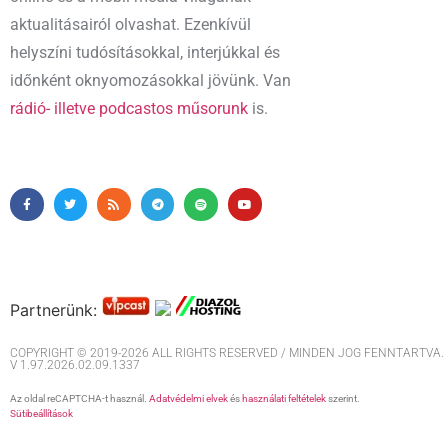
aktualitásairól olvashat. Ezenkívül
helyszíni tudósításokkal, interjúkkal és
időnként oknyomozásokkal jövünk. Van
rádió- illetve podcastos műsorunk
is.
Partnerünk:
COPYRIGHT © 2019-2026 ALL RIGHTS RESERVED / MINDEN JOG FENNTARTVA. M
V 1.97.2026.02.09.1337
Az oldal reCAPTCHA-t használ.
Adatvédelmi elvek
és
használati feltételek
szerint.
Sütibeállítások