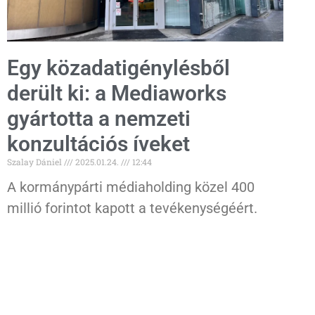
Egy közadatigénylésből
derült ki: a Mediaworks
gyártotta a nemzeti
konzultációs íveket
Szalay Dániel
2025.01.24.
12:44
A kormánypárti médiaholding közel 400
millió forintot kapott a tevékenységéért.