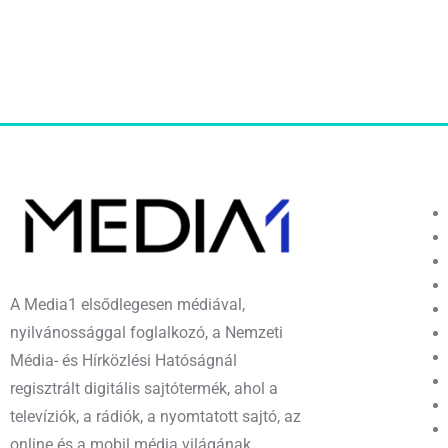
A Media1 elsődlegesen médiával,
nyilvánossággal foglalkozó, a Nemzeti
Média- és Hírközlési Hatóságnál
regisztrált digitális sajtótermék, ahol a
televíziók, a rádiók, a nyomtatott sajtó, az
online és a mobil média világának