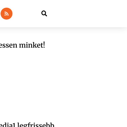
essen minket!
dia1 legfrissebb