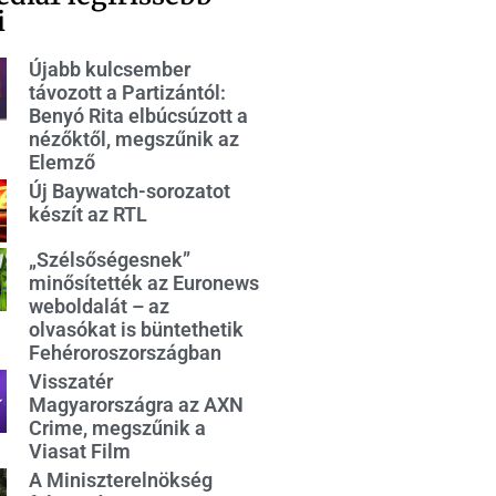
i
Újabb kulcsember
távozott a Partizántól:
Benyó Rita elbúcsúzott a
nézőktől, megszűnik az
Elemző
Új Baywatch-sorozatot
készít az RTL
„Szélsőségesnek”
minősítették az Euronews
weboldalát – az
olvasókat is büntethetik
Fehéroroszországban
Visszatér
Magyarországra az AXN
Crime, megszűnik a
Viasat Film
A Miniszterelnökség