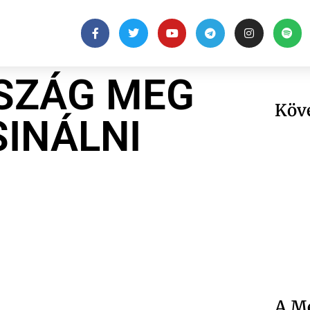
SZÁG MEG
Köv
SINÁLNI
A Me