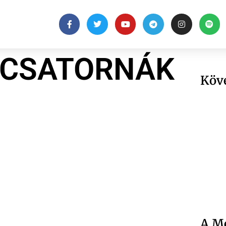
ÉCSATORNÁK
Köv
A Me