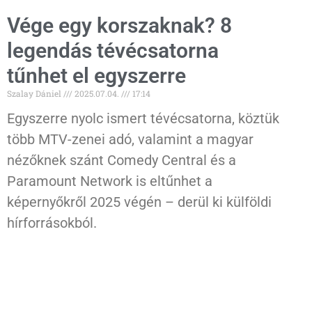
Vége egy korszaknak? 8
legendás tévécsatorna
tűnhet el egyszerre
Szalay Dániel
2025.07.04.
17:14
Egyszerre nyolc ismert tévécsatorna, köztük
több MTV-zenei adó, valamint a magyar
nézőknek szánt Comedy Central és a
Paramount Network is eltűnhet a
képernyőkről 2025 végén – derül ki külföldi
hírforrásokból.