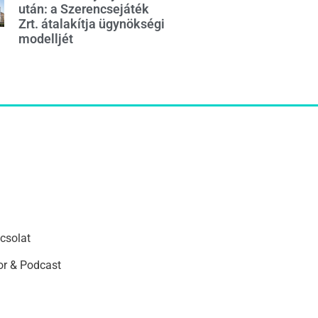
után: a Szerencsejáték
Zrt. átalakítja ügynökségi
modelljét
csolat
r & Podcast