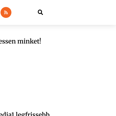
essen minket!
dia1 legfrissebb