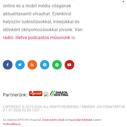
online és a mobil média világának
aktualitásairól olvashat. Ezenkívül
helyszíni tudósításokkal, interjúkkal és
időnként oknyomozásokkal jövünk. Van
rádió- illetve podcastos műsorunk
is.
Partnerünk:
COPYRIGHT © 2019-2026 ALL RIGHTS RESERVED / MINDEN JOG FENNTARTVA. M
V 1.97.2026.02.09.1337
Az oldal reCAPTCHA-t használ.
Adatvédelmi elvek
és
használati feltételek
szerint.
Sütibeállítások