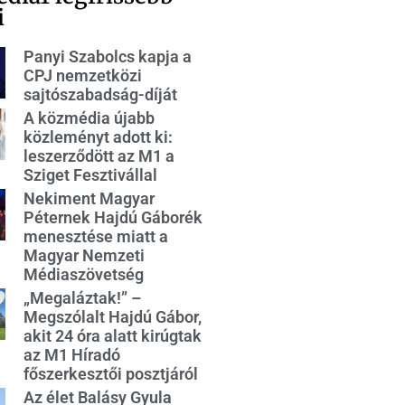
i
Panyi Szabolcs kapja a
CPJ nemzetközi
sajtószabadság-díját
A közmédia újabb
közleményt adott ki:
leszerződött az M1 a
Sziget Fesztivállal
Nekiment Magyar
Péternek Hajdú Gáborék
menesztése miatt a
Magyar Nemzeti
Médiaszövetség
„Megaláztak!” –
Megszólalt Hajdú Gábor,
akit 24 óra alatt kirúgtak
az M1 Híradó
főszerkesztői posztjáról
Az élet Balásy Gyula