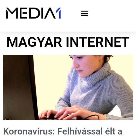
A Media1 médiaajánlata politikai hirdetőknek– országgyűlési választás 2026
MAGYAR INTERNET
Koronavírus: Felhívással élt a