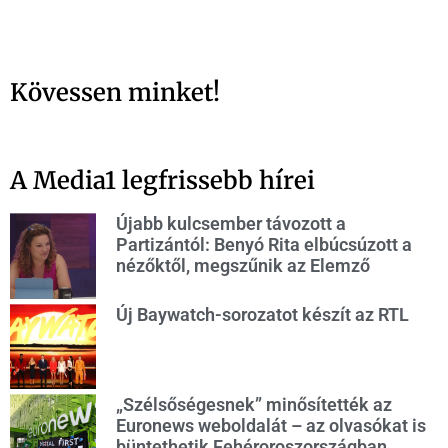
Kövessen minket!
A Media1 legfrissebb hírei
Újabb kulcsember távozott a
Partizántól: Benyó Rita elbúcsúzott a
nézőktől, megszűnik az Elemző
Új Baywatch-sorozatot készít az RTL
„Szélsőségesnek” minősítették az
Euronews weboldalát – az olvasókat is
büntethetik Fehéroroszországban