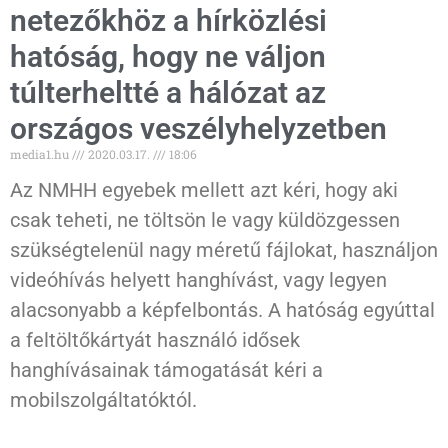
netezőkhöz a hírközlési
hatóság, hogy ne váljon
túlterheltté a hálózat az
országos veszélyhelyzetben
media1.hu
2020.03.17.
18:06
Az NMHH egyebek mellett azt kéri, hogy aki
csak teheti, ne töltsön le vagy küldözgessen
szükségtelenül nagy méretű fájlokat, használjon
videóhívás helyett hanghívást, vagy legyen
alacsonyabb a képfelbontás. A hatóság egyúttal
a feltöltőkártyát használó idősek
hanghívásainak támogatását kéri a
mobilszolgáltatóktól.