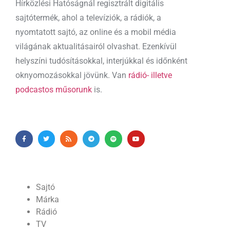
Hírközlési Hatóságnál regisztrált digitális
sajtótermék, ahol a televíziók, a rádiók, a
nyomtatott sajtó, az online és a mobil média
világának aktualitásairól olvashat. Ezenkívül
helyszíni tudósításokkal, interjúkkal és időnként
oknyomozásokkal jövünk. Van
rádió- illetve
podcastos műsorunk
is.
Sajtó
Márka
Rádió
TV