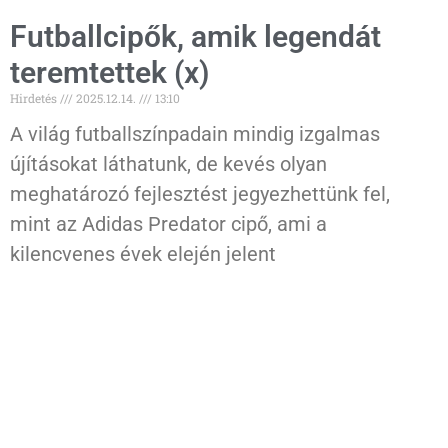
Futballcipők, amik legendát
teremtettek (x)
Hirdetés
2025.12.14.
13:10
A világ futballszínpadain mindig izgalmas
újításokat láthatunk, de kevés olyan
meghatározó fejlesztést jegyezhettünk fel,
mint az Adidas Predator cipő, ami a
kilencvenes évek elején jelent