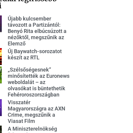
i
Újabb kulcsember
távozott a Partizántól:
Benyó Rita elbúcsúzott a
nézőktől, megszűnik az
Elemző
Új Baywatch-sorozatot
készít az RTL
„Szélsőségesnek”
minősítették az Euronews
weboldalát – az
olvasókat is büntethetik
Fehéroroszországban
Visszatér
Magyarországra az AXN
Crime, megszűnik a
Viasat Film
A Miniszterelnökség