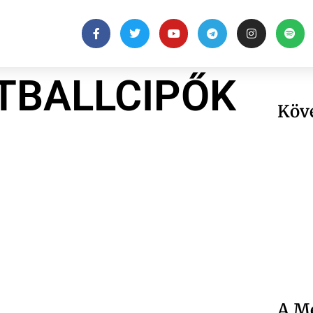
TBALLCIPŐK
Köv
A Me