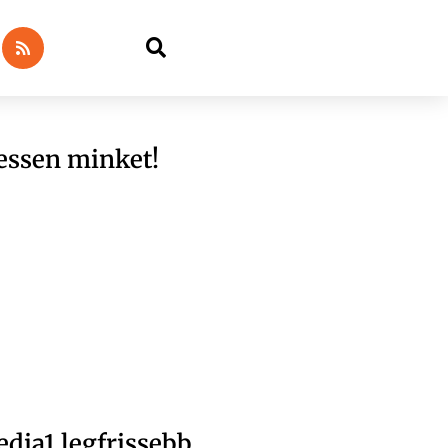
essen minket!
dia1 legfrissebb