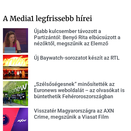
A Media1 legfrissebb hírei
Újabb kulcsember távozott a
Partizántól: Benyó Rita elbúcsúzott a
nézőktől, megszűnik az Elemző
Új Baywatch-sorozatot készít az RTL
„Szélsőségesnek” minősítették az
Euronews weboldalát – az olvasókat is
büntethetik Fehéroroszországban
Visszatér Magyarországra az AXN
Crime, megszűnik a Viasat Film