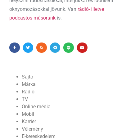
helyszíni tudósításokkal, interjúkkal és időnként
oknyomozásokkal jövünk. Van
rádió- illetve
podcastos műsorunk
is.
Sajtó
Márka
Rádió
TV
Online média
Mobil
Karrier
Vélemény
E-kereskedelem