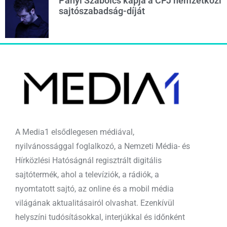
Panyi Szabolcs kapja a CPJ nemzetközi
sajtószabadság-díját
A Media1 elsődlegesen médiával,
nyilvánossággal foglalkozó, a Nemzeti Média- és
Hírközlési Hatóságnál regisztrált digitális
sajtótermék, ahol a televíziók, a rádiók, a
nyomtatott sajtó, az online és a mobil média
világának aktualitásairól olvashat. Ezenkívül
helyszíni tudósításokkal, interjúkkal és időnként