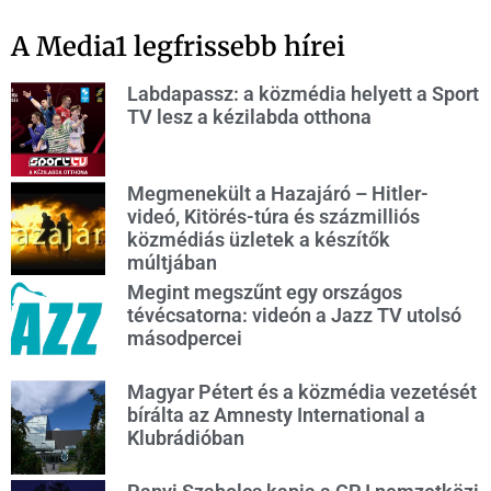
A Media1 legfrissebb hírei
Labdapassz: a közmédia helyett a Sport
TV lesz a kézilabda otthona
Megmenekült a Hazajáró – Hitler-
videó, Kitörés-túra és százmilliós
közmédiás üzletek a készítők
múltjában
Megint megszűnt egy országos
tévécsatorna: videón a Jazz TV utolsó
másodpercei
Magyar Pétert és a közmédia vezetését
bírálta az Amnesty International a
Klubrádióban