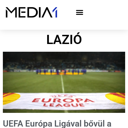
A Media1 médiaajánlata politikai hirdetőknek– országgyűlési választás 2026
LAZIÓ
UEFA Európa Ligával bővül a