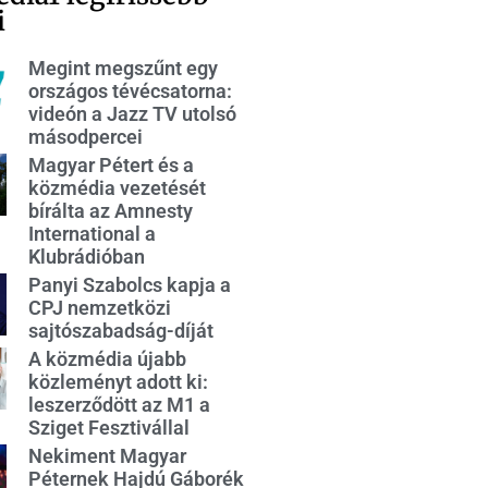
i
Megint megszűnt egy
országos tévécsatorna:
videón a Jazz TV utolsó
másodpercei
Magyar Pétert és a
közmédia vezetését
bírálta az Amnesty
International a
Klubrádióban
Panyi Szabolcs kapja a
CPJ nemzetközi
sajtószabadság-díját
A közmédia újabb
közleményt adott ki:
leszerződött az M1 a
Sziget Fesztivállal
Nekiment Magyar
Péternek Hajdú Gáborék