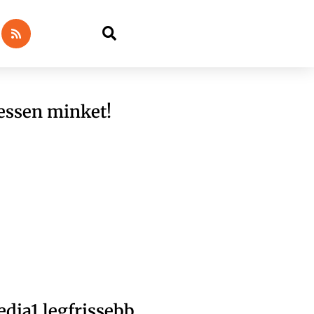
essen minket!
dia1 legfrissebb