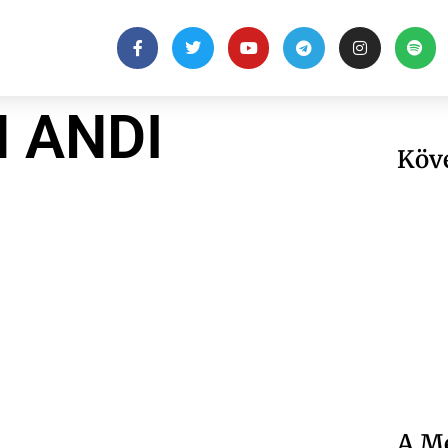
 ANDI
Köv
A Me