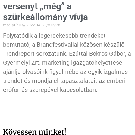
versenyt „még” a
szürkeállomány vívja
media1.hu
2022.04.12.
09:28
Folytatódik a legérdekesebb trendeket
bemutató, a Brandfestivallal közösen készülő
Trendreport sorozatunk. Ezúttal Bokros Gábor, a
Gyermelyi Zrt. marketing igazgatóhelyettese
ajánlja olvasóink figyelmébe az egyik izgalmas
trendet és mondja el tapasztalatait az emberi
erőforrás szerepével kapcsolatban.
Kövessen minket!