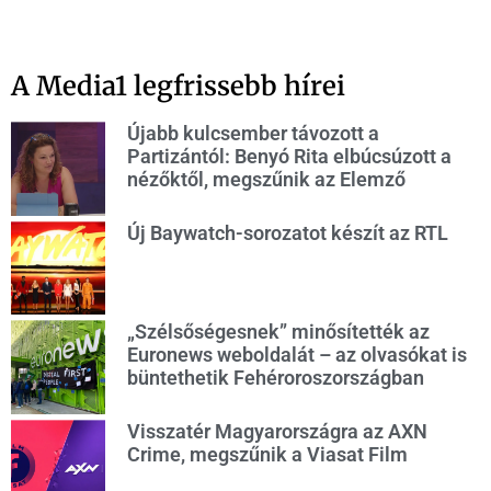
A Media1 legfrissebb hírei
Újabb kulcsember távozott a
Partizántól: Benyó Rita elbúcsúzott a
nézőktől, megszűnik az Elemző
Új Baywatch-sorozatot készít az RTL
„Szélsőségesnek” minősítették az
Euronews weboldalát – az olvasókat is
büntethetik Fehéroroszországban
Visszatér Magyarországra az AXN
Crime, megszűnik a Viasat Film