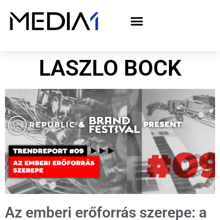
A Media1 médiaajánlata politikai hirdetőknek– országgyűlési választás 2026
LASZLO BOCK
Az emberi erőforrás szerepe: a