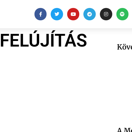
FELÚJÍTÁS
Köv
A Me