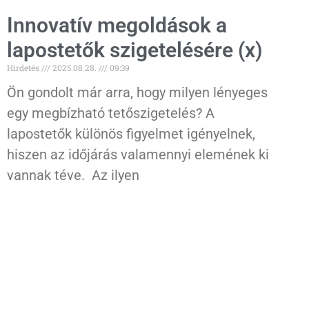
Innovatív megoldások a
lapostetők szigetelésére (x)
Hirdetés
2025.08.28.
09:39
Ön gondolt már arra, hogy milyen lényeges
egy megbízható tetőszigetelés? A
lapostetők különös figyelmet igényelnek,
hiszen az időjárás valamennyi elemének ki
vannak téve. Az ilyen