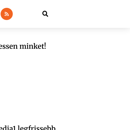
essen minket!
dia1 legfrissebb