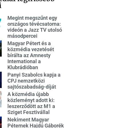
i
Megint megszűnt egy
országos tévécsatorna:
videón a Jazz TV utolsó
másodpercei
Magyar Pétert és a
közmédia vezetését
bírálta az Amnesty
International a
Klubrádióban
Panyi Szabolcs kapja a
CPJ nemzetközi
sajtószabadság-díját
A közmédia újabb
közleményt adott ki:
leszerződött az M1 a
Sziget Fesztivállal
Nekiment Magyar
Péternek Hajdú Gáborék