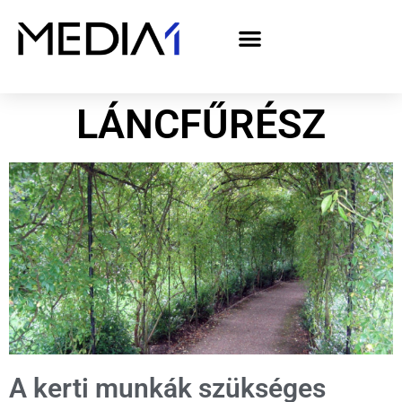
A Media1 médiaajánlata politikai hirdetőknek– országgyűlési választás 2026
LÁNCFŰRÉSZ
A kerti munkák szükséges