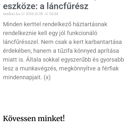
eszköze: a láncfűrész
media1.hu
2019.12.09.
02:34
Minden kerttel rendelkező háztartásnak
rendelkeznie kell egy jól funkcionáló
láncfűrésszel. Nem csak a kert karbantartása
érdekében, hanem a tűzifa könnyed aprítása
miatt is. Általa sokkal egyszerűbb és gyorsabb
lesz a munkavégzés, megkönnyítve a férfiak
mindennapjait. (x)
Kövessen minket!