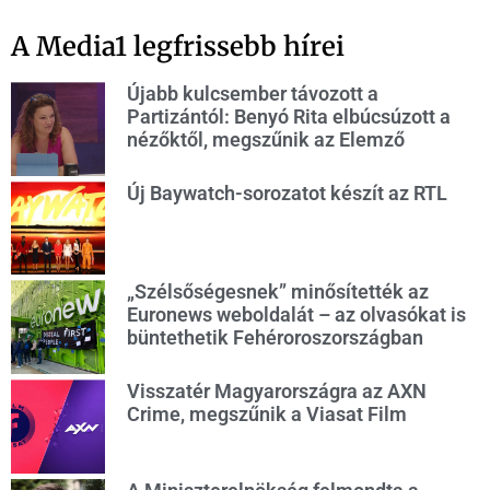
A Media1 legfrissebb hírei
Újabb kulcsember távozott a
Partizántól: Benyó Rita elbúcsúzott a
nézőktől, megszűnik az Elemző
Új Baywatch-sorozatot készít az RTL
„Szélsőségesnek” minősítették az
Euronews weboldalát – az olvasókat is
büntethetik Fehéroroszországban
Visszatér Magyarországra az AXN
Crime, megszűnik a Viasat Film