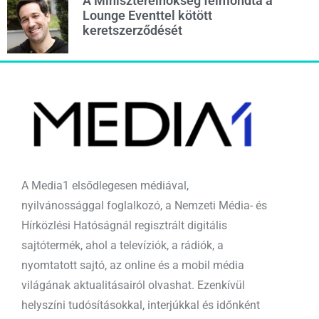
A Miniszterelnökség felmondta a
Lounge Eventtel kötött
keretszerződését
A Media1 elsődlegesen médiával,
nyilvánossággal foglalkozó, a Nemzeti Média- és
Hírközlési Hatóságnál regisztrált digitális
sajtótermék, ahol a televíziók, a rádiók, a
nyomtatott sajtó, az online és a mobil média
világának aktualitásairól olvashat. Ezenkívül
helyszíni tudósításokkal, interjúkkal és időnként