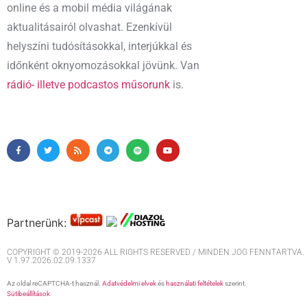
online és a mobil média világának
aktualitásairól olvashat. Ezenkívül
helyszíni tudósításokkal, interjúkkal és
időnként oknyomozásokkal jövünk. Van
rádió- illetve podcastos műsorunk
is.
Partnerünk:
COPYRIGHT © 2019-2026 ALL RIGHTS RESERVED / MINDEN JOG FENNTARTVA. M
V 1.97.2026.02.09.1337
Az oldal reCAPTCHA-t használ.
Adatvédelmi elvek
és
használati feltételek
szerint.
Sütibeállítások