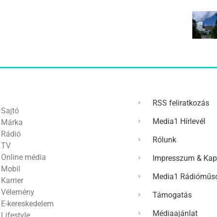
RSS feliratkozás
Sajtó
Media1 Hírlevél
Márka
Rádió
Rólunk
TV
Online média
Impresszum & Kap
Mobil
Media1 Rádióműso
Karrier
Vélemény
Támogatás
E-kereskedelem
Médiaajánlat
Lifestyle