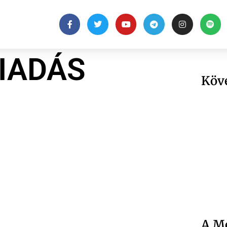
IADÁS
Köv
A Me