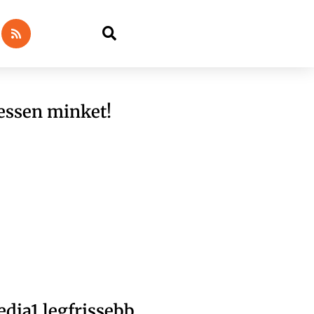
essen minket!
dia1 legfrissebb