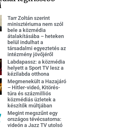
i
Tarr Zoltán szerint
minisztériuma nem szól
bele a közmédia
átalakításába – heteken
belül indulhat a
társadalmi egyeztetés az
intézmény jövőjéről
Labdapassz: a közmédia
helyett a Sport TV lesz a
kézilabda otthona
Megmenekült a Hazajáró
– Hitler-videó, Kitörés-
túra és százmilliós
közmédiás üzletek a
készítők múltjában
Megint megszűnt egy
országos tévécsatorna:
videón a Jazz TV utolsó