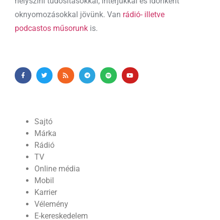
helyszíni tudósításokkal, interjúkkal és időnként
oknyomozásokkal jövünk. Van
rádió- illetve
podcastos műsorunk
is.
Sajtó
Márka
Rádió
TV
Online média
Mobil
Karrier
Vélemény
E-kereskedelem