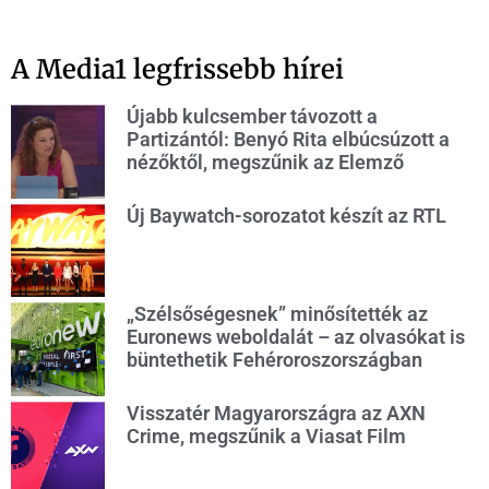
A Media1 legfrissebb hírei
Újabb kulcsember távozott a
Partizántól: Benyó Rita elbúcsúzott a
nézőktől, megszűnik az Elemző
Új Baywatch-sorozatot készít az RTL
„Szélsőségesnek” minősítették az
Euronews weboldalát – az olvasókat is
büntethetik Fehéroroszországban
Visszatér Magyarországra az AXN
Crime, megszűnik a Viasat Film