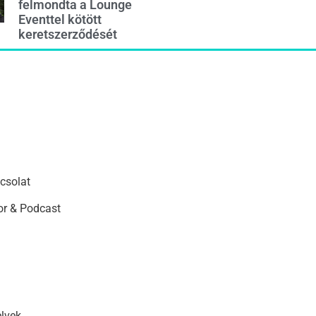
felmondta a Lounge
Eventtel kötött
keretszerződését
csolat
r & Podcast
elvek