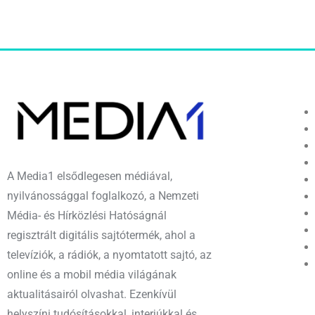
A Media1 elsődlegesen médiával,
nyilvánossággal foglalkozó, a Nemzeti
Média- és Hírközlési Hatóságnál
regisztrált digitális sajtótermék, ahol a
televíziók, a rádiók, a nyomtatott sajtó, az
online és a mobil média világának
aktualitásairól olvashat. Ezenkívül
helyszíni tudósításokkal, interjúkkal és