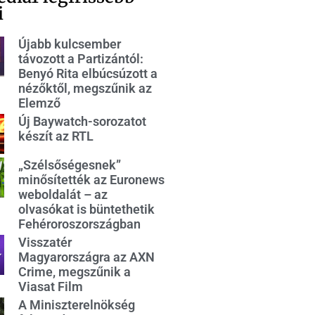
i
Újabb kulcsember
távozott a Partizántól:
Benyó Rita elbúcsúzott a
nézőktől, megszűnik az
Elemző
Új Baywatch-sorozatot
készít az RTL
„Szélsőségesnek”
minősítették az Euronews
weboldalát – az
olvasókat is büntethetik
Fehéroroszországban
Visszatér
Magyarországra az AXN
Crime, megszűnik a
Viasat Film
A Miniszterelnökség