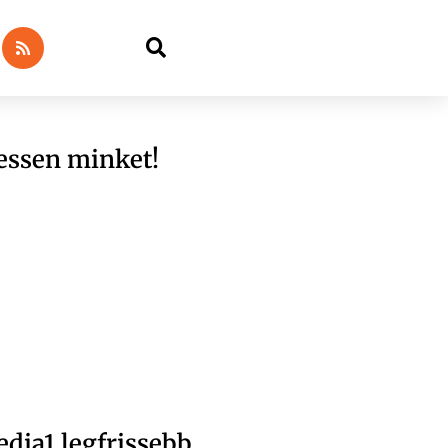
essen minket!
dia1 legfrissebb