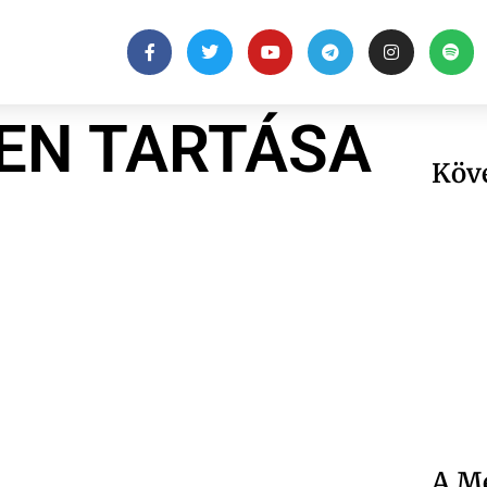
EN TARTÁSA
Köv
A Me