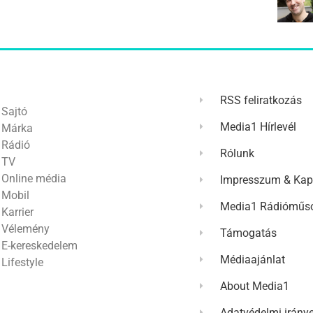
RSS feliratkozás
Sajtó
Media1 Hírlevél
Márka
Rádió
Rólunk
TV
Online média
Impresszum & Kap
Mobil
Media1 Rádióműso
Karrier
Vélemény
Támogatás
E-kereskedelem
Médiaajánlat
Lifestyle
About Media1
Adatvédelmi irány