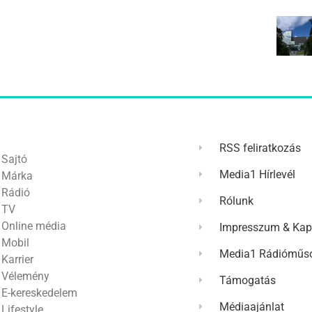
RSS feliratkozás
Sajtó
Media1 Hírlevél
Márka
Rádió
Rólunk
TV
Online média
Impresszum & Kap
Mobil
Media1 Rádióműso
Karrier
Vélemény
Támogatás
E-kereskedelem
Médiaajánlat
Lifestyle