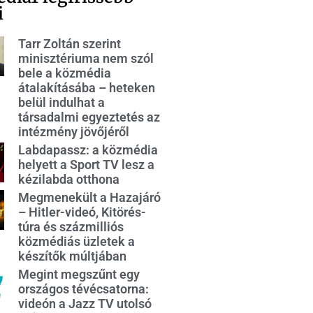
i
Tarr Zoltán szerint
minisztériuma nem szól
bele a közmédia
átalakításába – heteken
belül indulhat a
társadalmi egyeztetés az
intézmény jövőjéről
Labdapassz: a közmédia
helyett a Sport TV lesz a
kézilabda otthona
Megmenekült a Hazajáró
– Hitler-videó, Kitörés-
túra és százmilliós
közmédiás üzletek a
készítők múltjában
Megint megszűnt egy
országos tévécsatorna:
videón a Jazz TV utolsó