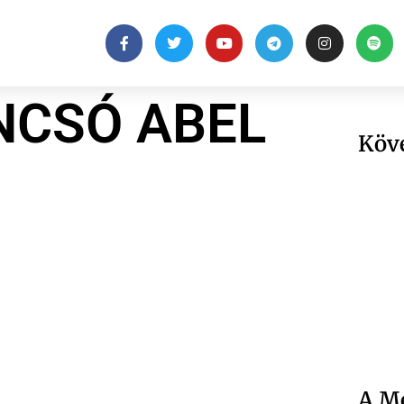
NCSÓ ABEL
Köv
A Me