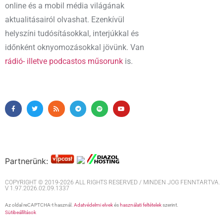
online és a mobil média világának
aktualitásairól olvashat. Ezenkívül
helyszíni tudósításokkal, interjúkkal és
időnként oknyomozásokkal jövünk. Van
rádió- illetve podcastos műsorunk
is.
Partnerünk:
COPYRIGHT © 2019-2026 ALL RIGHTS RESERVED / MINDEN JOG FENNTARTVA. M
V 1.97.2026.02.09.1337
Az oldal reCAPTCHA-t használ.
Adatvédelmi elvek
és
használati feltételek
szerint.
Sütibeállítások