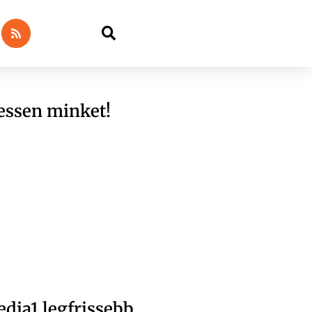
essen minket!
dia1 legfrissebb