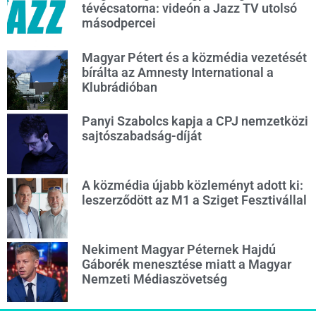
tévécsatorna: videón a Jazz TV utolsó
másodpercei
Magyar Pétert és a közmédia vezetését
bírálta az Amnesty International a
Klubrádióban
Panyi Szabolcs kapja a CPJ nemzetközi
sajtószabadság-díját
A közmédia újabb közleményt adott ki:
leszerződött az M1 a Sziget Fesztivállal
Nekiment Magyar Péternek Hajdú
Gáborék menesztése miatt a Magyar
Nemzeti Médiaszövetség