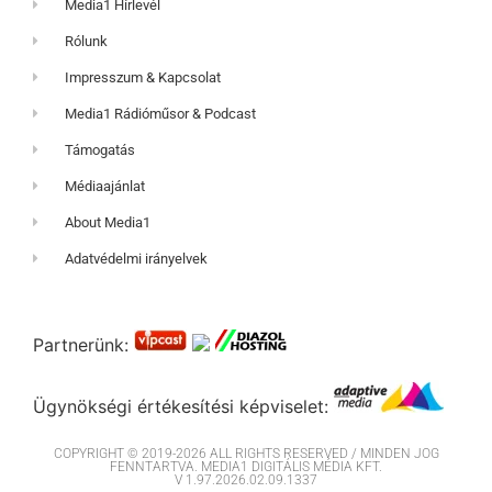
Media1 Hírlevél
Rólunk
Impresszum & Kapcsolat
Media1 Rádióműsor & Podcast
Támogatás
Médiaajánlat
About Media1
Adatvédelmi irányelvek
Partnerünk:
Ügynökségi értékesítési képviselet:
COPYRIGHT © 2019-2026 ALL RIGHTS RESERVED / MINDEN JOG
FENNTARTVA. MEDIA1 DIGITÁLIS MÉDIA KFT.
V 1.97.2026.02.09.1337