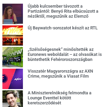
Újabb kulcsember távozott a
Partizántól: Benyó Rita elbúcsúzott a
nézőktől, megszűnik az Elemző
Új Baywatch-sorozatot készít az RTL
„Szélsőségesnek” minősítették az
Euronews weboldalát – az olvasókat is
büntethetik Fehéroroszországban
Visszatér Magyarországra az AXN
Crime, megszűnik a Viasat Film
A Miniszterelnökség felmondta a
Lounge Eventtel kötött
keretszerződését