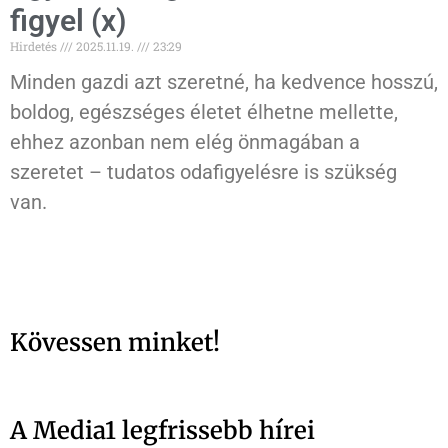
figyel (x)
Hirdetés
2025.11.19.
23:29
Minden gazdi azt szeretné, ha kedvence hosszú,
boldog, egészséges életet élhetne mellette,
ehhez azonban nem elég önmagában a
szeretet – tudatos odafigyelésre is szükség
van.
Kövessen minket!
A Media1 legfrissebb hírei