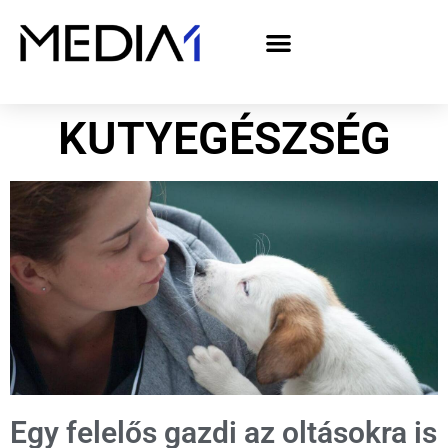
A Media1 médiaajánlata politikai hirdetőknek– országgyűlési választás 2026
KUTYEGÉSZSÉG
Egy felelős gazdi az oltásokra is