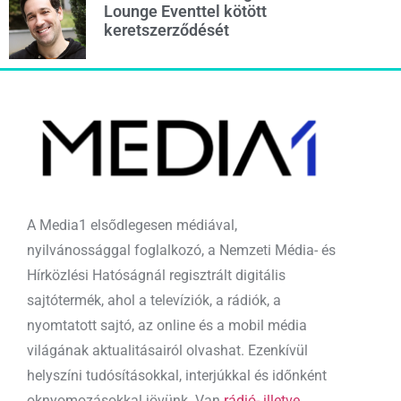
Lounge Eventtel kötött
keretszerződését
A Media1 elsődlegesen médiával,
nyilvánossággal foglalkozó, a Nemzeti Média- és
Hírközlési Hatóságnál regisztrált digitális
sajtótermék, ahol a televíziók, a rádiók, a
nyomtatott sajtó, az online és a mobil média
világának aktualitásairól olvashat. Ezenkívül
helyszíni tudósításokkal, interjúkkal és időnként
oknyomozásokkal jövünk. Van
rádió- illetve