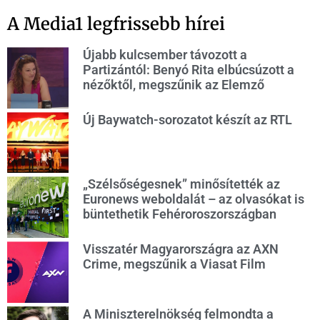
A Media1 legfrissebb hírei
Újabb kulcsember távozott a
Partizántól: Benyó Rita elbúcsúzott a
nézőktől, megszűnik az Elemző
Új Baywatch-sorozatot készít az RTL
„Szélsőségesnek” minősítették az
Euronews weboldalát – az olvasókat is
büntethetik Fehéroroszországban
Visszatér Magyarországra az AXN
Crime, megszűnik a Viasat Film
A Miniszterelnökség felmondta a