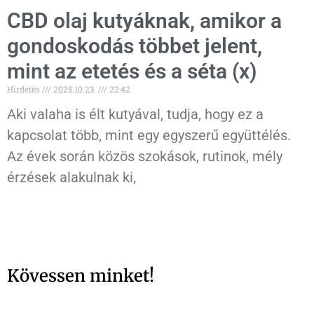
CBD olaj kutyáknak, amikor a
gondoskodás többet jelent,
mint az etetés és a séta (x)
Hirdetés
2025.10.23.
22:42
Aki valaha is élt kutyával, tudja, hogy ez a
kapcsolat több, mint egy egyszerű együttélés.
Az évek során közös szokások, rutinok, mély
érzések alakulnak ki,
Kövessen minket!