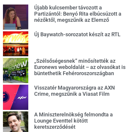
Újabb kulcsember távozott a
Partizántól: Benyó Rita elbúcsúzott a
nézőktől, megszűnik az Elemző
Új Baywatch-sorozatot készít az RTL
„Szélsőségesnek” minősítették az
Euronews weboldalát – az olvasókat is
büntethetik Fehéroroszországban
Visszatér Magyarországra az AXN
Crime, megszűnik a Viasat Film
A Miniszterelnökség felmondta a
Lounge Eventtel kötött
keretszerződését