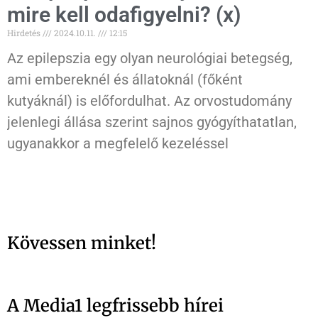
mire kell odafigyelni? (x)
Hirdetés
2024.10.11.
12:15
Az epilepszia egy olyan neurológiai betegség,
ami embereknél és állatoknál (főként
kutyáknál) is előfordulhat. Az orvostudomány
jelenlegi állása szerint sajnos gyógyíthatatlan,
ugyanakkor a megfelelő kezeléssel
Kövessen minket!
A Media1 legfrissebb hírei