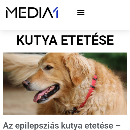
A Media1 médiaajánlata politikai hirdetőknek– országgyűlési választás 2026
KUTYA ETETÉSE
Az epilepsziás kutya etetése –