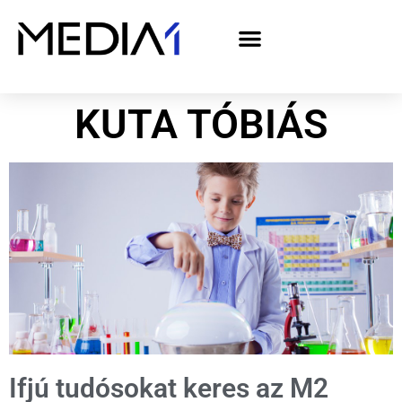
A Media1 médiaajánlata politikai hirdetőknek– országgyűlési választás 2026
KUTA TÓBIÁS
Ifjú tudósokat keres az M2