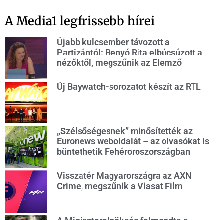
A Media1 legfrissebb hírei
Újabb kulcsember távozott a
Partizántól: Benyó Rita elbúcsúzott a
nézőktől, megszűnik az Elemző
Új Baywatch-sorozatot készít az RTL
„Szélsőségesnek” minősítették az
Euronews weboldalát – az olvasókat is
büntethetik Fehéroroszországban
Visszatér Magyarországra az AXN
Crime, megszűnik a Viasat Film