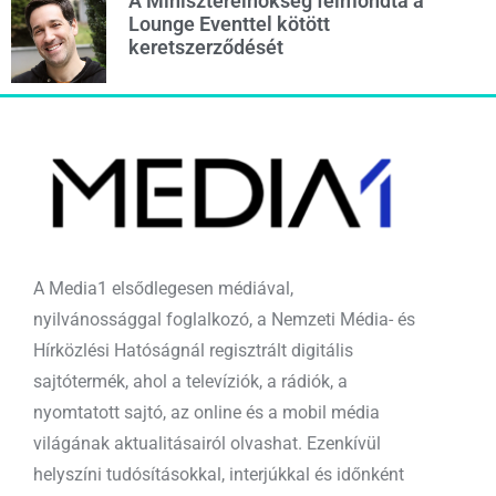
A Miniszterelnökség felmondta a
Lounge Eventtel kötött
keretszerződését
A Media1 elsődlegesen médiával,
nyilvánossággal foglalkozó, a Nemzeti Média- és
Hírközlési Hatóságnál regisztrált digitális
sajtótermék, ahol a televíziók, a rádiók, a
nyomtatott sajtó, az online és a mobil média
világának aktualitásairól olvashat. Ezenkívül
helyszíni tudósításokkal, interjúkkal és időnként