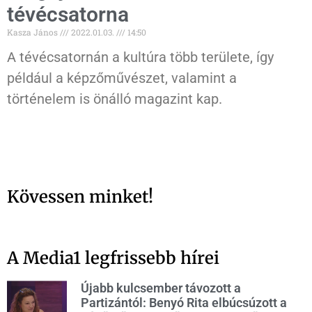
tévécsatorna
Kasza János
2022.01.03.
14:50
A tévécsatornán a kultúra több területe, így
például a képzőművészet, valamint a
történelem is önálló magazint kap.
Kövessen minket!
A Media1 legfrissebb hírei
Újabb kulcsember távozott a
Partizántól: Benyó Rita elbúcsúzott a