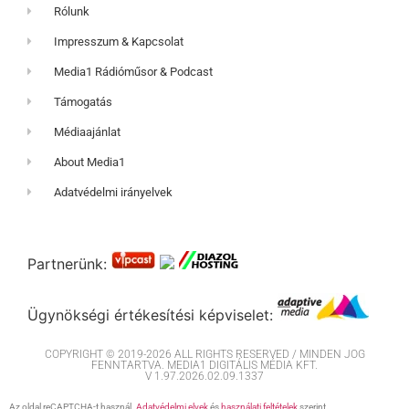
Rólunk
Impresszum & Kapcsolat
Media1 Rádióműsor & Podcast
Támogatás
Médiaajánlat
About Media1
Adatvédelmi irányelvek
Partnerünk:
Ügynökségi értékesítési képviselet:
COPYRIGHT © 2019-2026 ALL RIGHTS RESERVED / MINDEN JOG
FENNTARTVA. MEDIA1 DIGITÁLIS MÉDIA KFT.
V 1.97.2026.02.09.1337
Az oldal reCAPTCHA-t használ.
Adatvédelmi elvek
és
használati feltételek
szerint.