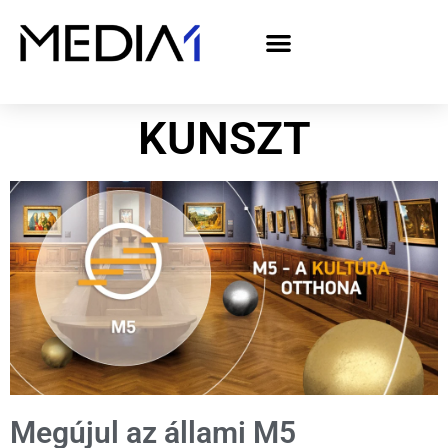
A Media1 médiaajánlata politikai hirdetőknek– országgyűlési választás 2026
KUNSZT
Megújul az állami M5