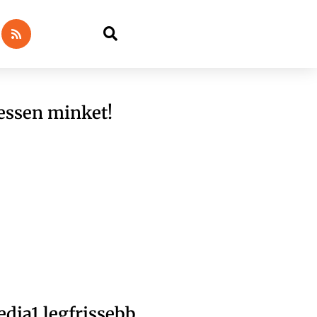
essen minket!
dia1 legfrissebb