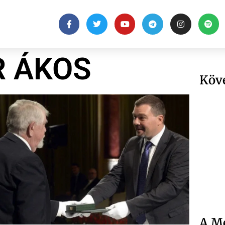
 ÁKOS
Köv
A Me