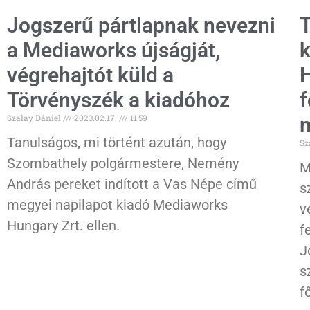
Jogszerű pártlapnak nevezni
T
a Mediaworks újságját,
k
végrehajtót küld a
H
Törvényszék a kiadóhoz
f
Szalay Dániel
2023.02.17.
11:59
m
Tanulságos, mi történt azután, hogy
Sz
Szombathely polgármestere, Nemény
M
András pereket indított a Vas Népe című
s
megyei napilapot kiadó Mediaworks
v
Hungary Zrt. ellen.
f
J
s
f