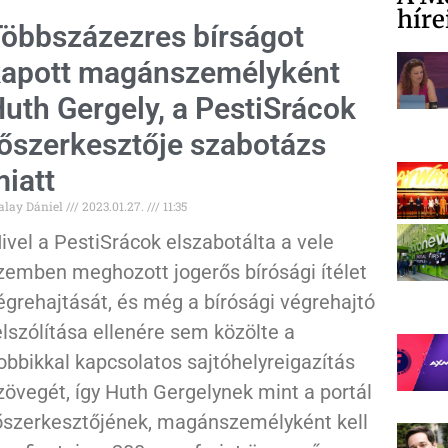
híre
öbbszázezres bírságot
apott magánszemélyként
uth Gergely, a PestiSrácok
őszerkesztője szabotázs
iatt
alay Dániel
2023.01.27.
11:35
ivel a PestiSrácok elszabotálta a vele
zemben meghozott jogerős bírósági ítélet
égrehajtását, és még a bírósági végrehajtó
elszólítása ellenére sem közölte a
obbikkal kapcsolatos sajtóhelyreigazítás
zövegét, így Huth Gergelynek mint a portál
őszerkesztőjének, magánszemélyként kell