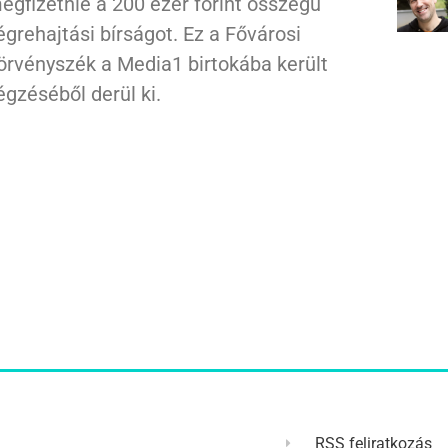
egfizetnie a 200 ezer forint összegű
égrehajtási bírságot. Ez a Fővárosi
örvényszék a Media1 birtokába került
égzéséből derül ki.
RSS feliratkozás