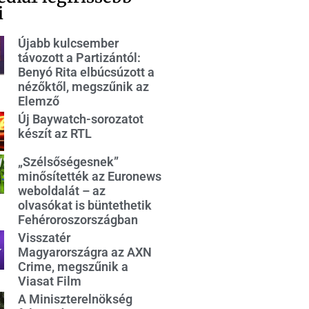
i
Újabb kulcsember
távozott a Partizántól:
Benyó Rita elbúcsúzott a
nézőktől, megszűnik az
Elemző
Új Baywatch-sorozatot
készít az RTL
„Szélsőségesnek”
minősítették az Euronews
weboldalát – az
olvasókat is büntethetik
Fehéroroszországban
Visszatér
Magyarországra az AXN
Crime, megszűnik a
Viasat Film
A Miniszterelnökség