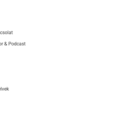
csolat
r & Podcast
elvek