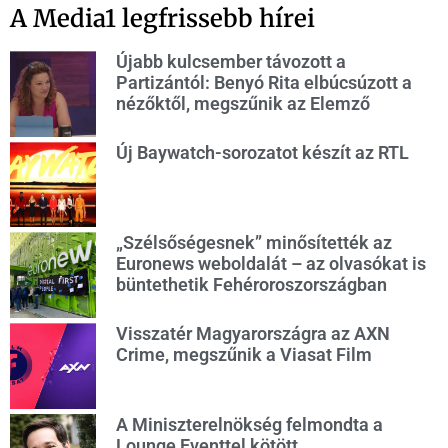
A Media1 legfrissebb hírei
Újabb kulcsember távozott a
Partizántól: Benyó Rita elbúcsúzott a
nézőktől, megszűnik az Elemző
Új Baywatch-sorozatot készít az RTL
„Szélsőségesnek” minősítették az
Euronews weboldalát – az olvasókat is
büntethetik Fehéroroszországban
Visszatér Magyarországra az AXN
Crime, megszűnik a Viasat Film
A Miniszterelnökség felmondta a
Lounge Eventtel kötött