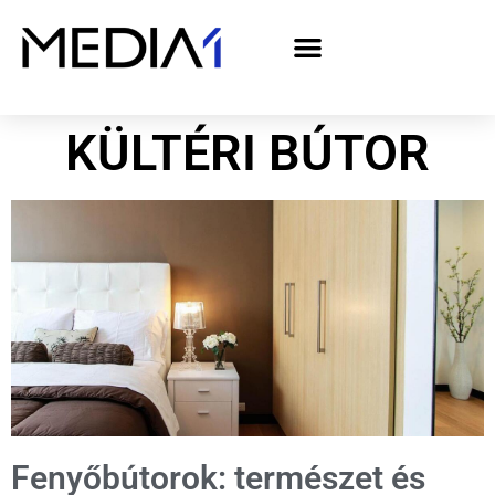
A Media1 médiaajánlata politikai hirdetőknek– országgyűlési választás 2026
KÜLTÉRI BÚTOR
Fenyőbútorok: természet és