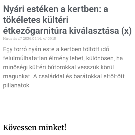
Nyári estéken a kertben: a
tökéletes kültéri
étkezőgarnitúra kiválasztása (x)
Hirdetés
2026.04.14.
09:15
Egy forró nyári este a kertben töltött idő
felülmúlhatatlan élmény lehet, különösen, ha
minőségi kültéri bútorokkal vesszük körül
magunkat. A családdal és barátokkal eltöltött
pillanatok
Kövessen minket!