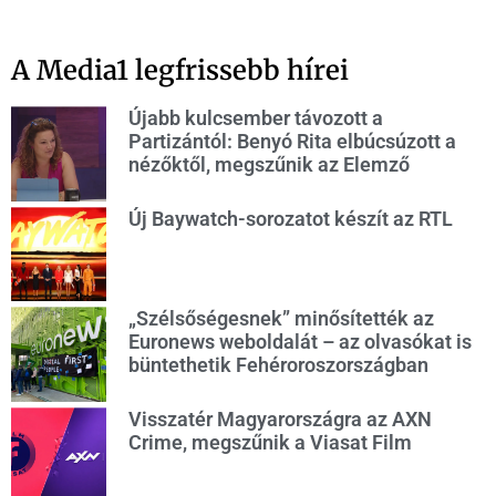
A Media1 legfrissebb hírei
Újabb kulcsember távozott a
Partizántól: Benyó Rita elbúcsúzott a
nézőktől, megszűnik az Elemző
Új Baywatch-sorozatot készít az RTL
„Szélsőségesnek” minősítették az
Euronews weboldalát – az olvasókat is
büntethetik Fehéroroszországban
Visszatér Magyarországra az AXN
Crime, megszűnik a Viasat Film