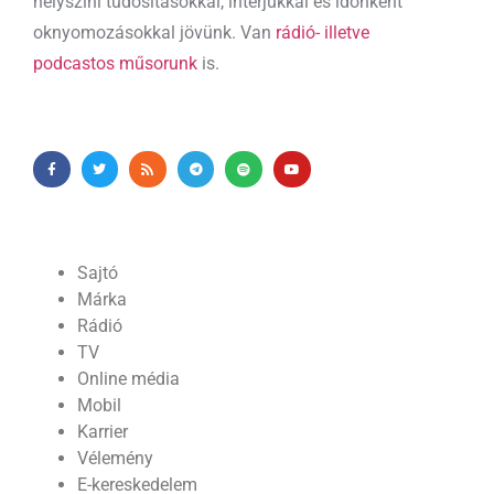
helyszíni tudósításokkal, interjúkkal és időnként
oknyomozásokkal jövünk. Van
rádió- illetve
podcastos műsorunk
is.
Sajtó
Márka
Rádió
TV
Online média
Mobil
Karrier
Vélemény
E-kereskedelem