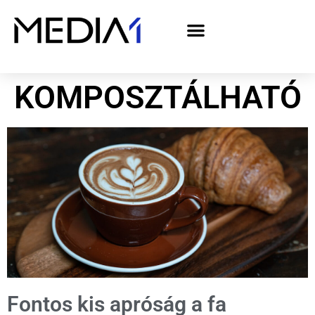
A Media1 médiaajánlata politikai hirdetőknek– országgyűlési választás 2026
KOMPOSZTÁLHATÓ
Fontos kis apróság a fa