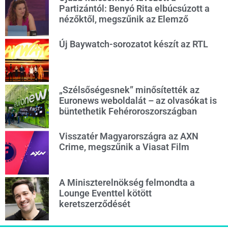
Partizántól: Benyó Rita elbúcsúzott a
nézőktől, megszűnik az Elemző
Új Baywatch-sorozatot készít az RTL
„Szélsőségesnek” minősítették az
Euronews weboldalát – az olvasókat is
büntethetik Fehéroroszországban
Visszatér Magyarországra az AXN
Crime, megszűnik a Viasat Film
A Miniszterelnökség felmondta a
Lounge Eventtel kötött
keretszerződését