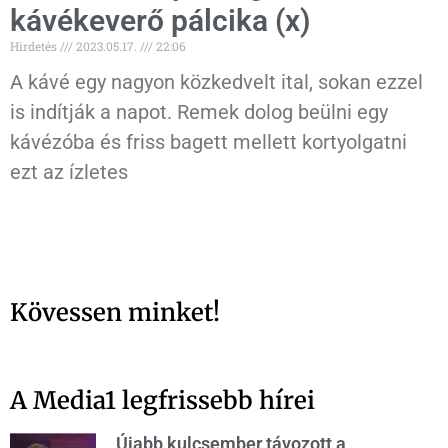
kávékeverő pálcika (x)
Hirdetés
2023.05.17.
22:06
A kávé egy nagyon közkedvelt ital, sokan ezzel
is indítják a napot. Remek dolog beülni egy
kávézóba és friss bagett mellett kortyolgatni
ezt az ízletes
Kövessen minket!
A Media1 legfrissebb hírei
Újabb kulcsember távozott a