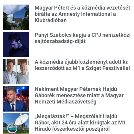
Magyar Pétert és a közmédia vezetését
bírálta az Amnesty International a
Klubrádióban
Panyi Szabolcs kapja a CPJ nemzetközi
sajtószabadság-díját
A közmédia újabb közleményt adott ki:
leszerződött az M1 a Sziget Fesztivállal
Nekiment Magyar Péternek Hajdú
Gáborék menesztése miatt a Magyar
Nemzeti Médiaszövetség
„Megaláztak!” – Megszólalt Hajdú
Gábor, akit 24 óra alatt kirúgtak az M1
Híradó főszerkesztői posztjáról