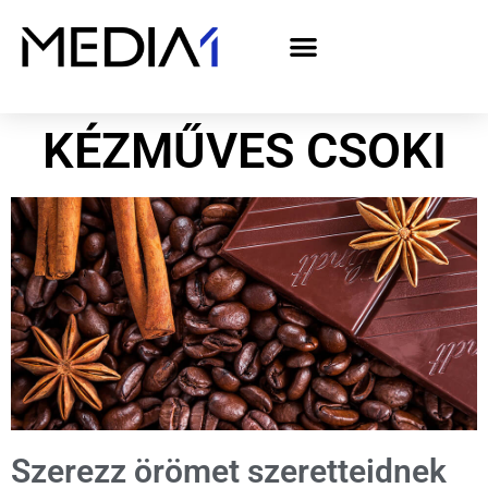
A Media1 médiaajánlata politikai hirdetőknek– országgyűlési választás 2026
KÉZMŰVES CSOKI
Szerezz örömet szeretteidnek