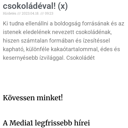
csokoládéval! (x)
Hirdetés
2023.04.18.
09:23
Ki tudna ellenállni a boldogság forrásának és az
istenek eledelének nevezett csokoládénak,
hiszen számtalan formában és ízesítéssel
kapható, különféle kakaótartalommal, édes és
kesernyésebb ízvilággal. Csokoládét
Kövessen minket!
A Media1 legfrissebb hírei