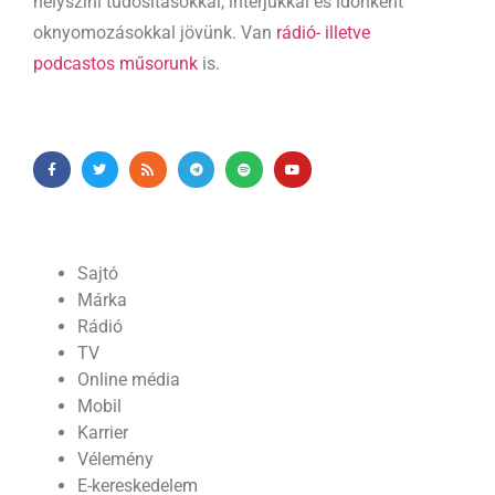
helyszíni tudósításokkal, interjúkkal és időnként
oknyomozásokkal jövünk. Van
rádió- illetve
podcastos műsorunk
is.
Sajtó
Márka
Rádió
TV
Online média
Mobil
Karrier
Vélemény
E-kereskedelem