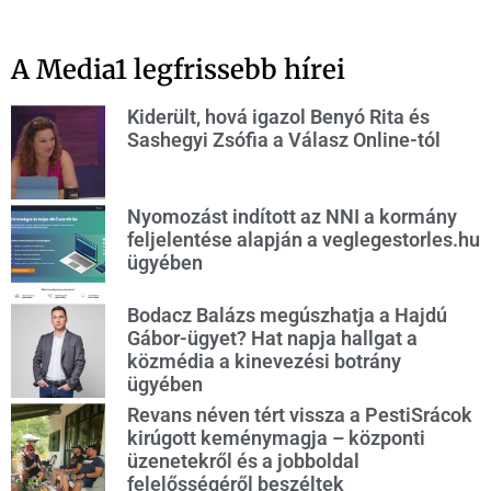
A Media1 legfrissebb hírei
Kiderült, hová igazol Benyó Rita és
Sashegyi Zsófia a Válasz Online-tól
Nyomozást indított az NNI a kormány
feljelentése alapján a veglegestorles.hu
ügyében
Bodacz Balázs megúszhatja a Hajdú
Gábor-ügyet? Hat napja hallgat a
közmédia a kinevezési botrány
ügyében
Revans néven tért vissza a PestiSrácok
kirúgott keménymagja – központi
üzenetekről és a jobboldal
felelősségéről beszéltek