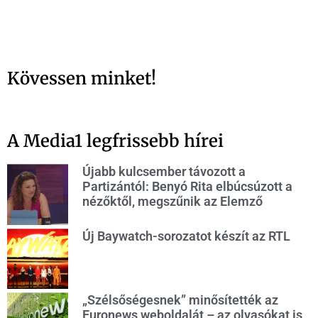
Kövessen minket!
A Media1 legfrissebb hírei
Újabb kulcsember távozott a
Partizántól: Benyó Rita elbúcsúzott a
nézőktől, megszűnik az Elemző
Új Baywatch-sorozatot készít az RTL
„Szélsőségesnek” minősítették az
Euronews weboldalát – az olvasókat is