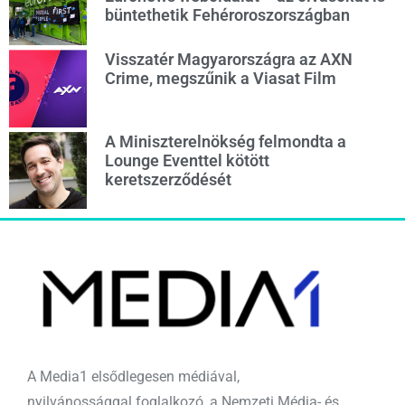
büntethetik Fehéroroszországban
Visszatér Magyarországra az AXN
Crime, megszűnik a Viasat Film
A Miniszterelnökség felmondta a
Lounge Eventtel kötött
keretszerződését
A Media1 elsődlegesen médiával,
nyilvánossággal foglalkozó, a Nemzeti Média- és