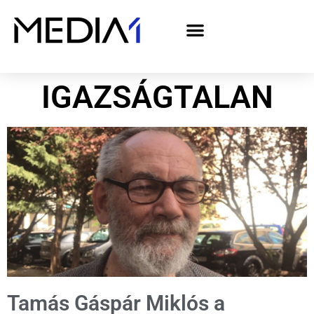
A Media1 médiaajánlata politikai hirdetőknek– országgyűlési választás 2026
IGAZSÁGTALAN
Tamás Gáspár Miklós a