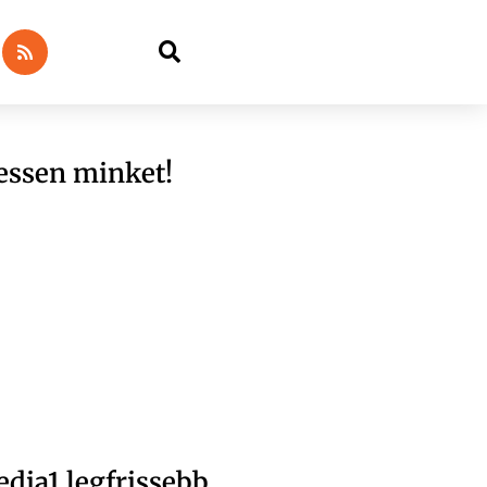
essen minket!
dia1 legfrissebb