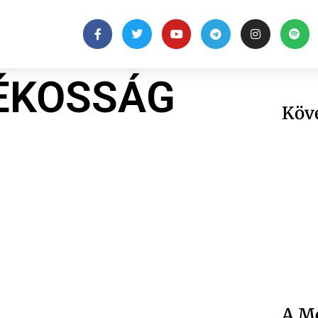
ÉKOSSÁG
Köv
A Me