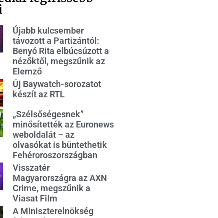
i
Újabb kulcsember
távozott a Partizántól:
Benyó Rita elbúcsúzott a
nézőktől, megszűnik az
Elemző
Új Baywatch-sorozatot
készít az RTL
„Szélsőségesnek”
minősítették az Euronews
weboldalát – az
olvasókat is büntethetik
Fehéroroszországban
Visszatér
Magyarországra az AXN
Crime, megszűnik a
Viasat Film
A Miniszterelnökség