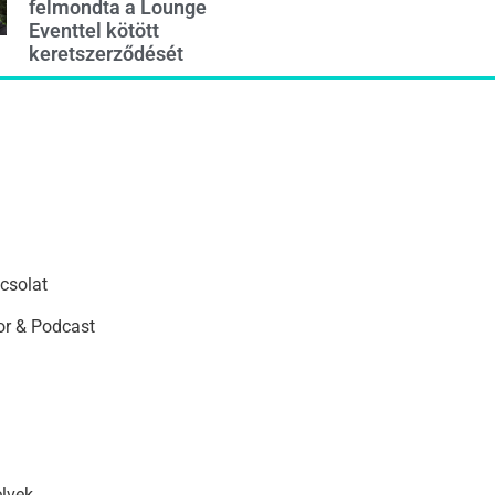
felmondta a Lounge
Eventtel kötött
keretszerződését
csolat
r & Podcast
elvek