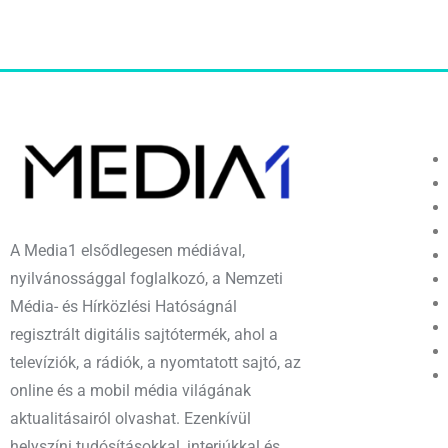
A Media1 elsődlegesen médiával,
nyilvánossággal foglalkozó, a Nemzeti
Média- és Hírközlési Hatóságnál
regisztrált digitális sajtótermék, ahol a
televíziók, a rádiók, a nyomtatott sajtó, az
online és a mobil média világának
aktualitásairól olvashat. Ezenkívül
helyszíni tudósításokkal, interjúkkal és