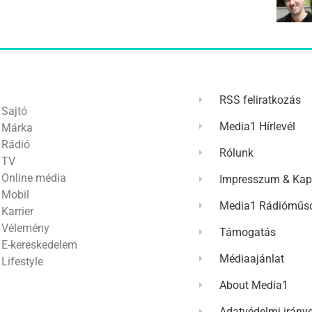
RSS feliratkozás
Sajtó
Media1 Hírlevél
Márka
Rádió
Rólunk
TV
Online média
Impresszum & Kap
Mobil
Media1 Rádióműso
Karrier
Vélemény
Támogatás
E-kereskedelem
Médiaajánlat
Lifestyle
About Media1
Adatvédelmi irány