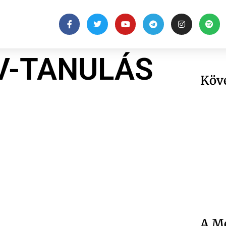
V-TANULÁS
Köv
A Me