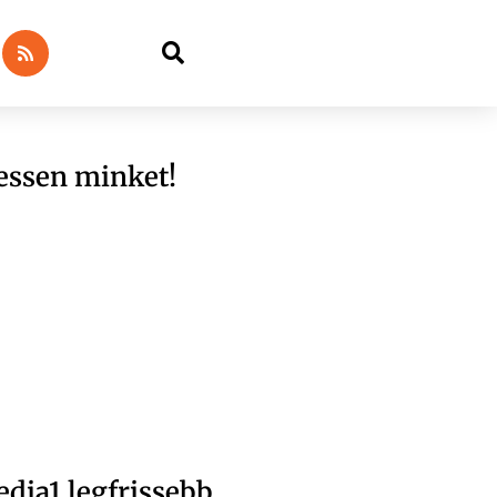
essen minket!
dia1 legfrissebb