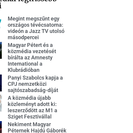
i
Megint megszűnt egy
országos tévécsatorna:
videón a Jazz TV utolsó
másodpercei
Magyar Pétert és a
közmédia vezetését
bírálta az Amnesty
International a
Klubrádióban
Panyi Szabolcs kapja a
CPJ nemzetközi
sajtószabadság-díját
A közmédia újabb
közleményt adott ki:
leszerződött az M1 a
Sziget Fesztivállal
Nekiment Magyar
Péternek Hajdú Gáborék