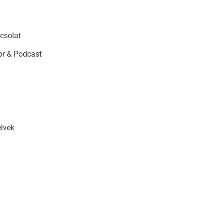
csolat
r & Podcast
elvek