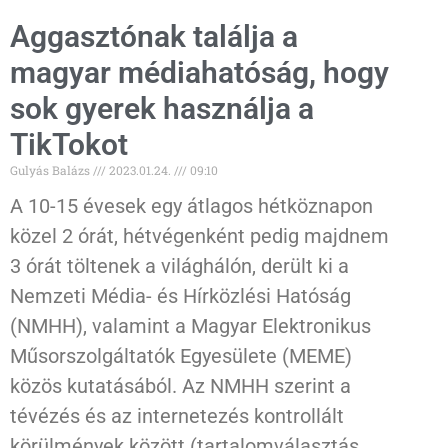
Aggasztónak találja a
magyar médiahatóság, hogy
sok gyerek használja a
TikTokot
Gulyás Balázs
2023.01.24.
09:10
A 10-15 évesek egy átlagos hétköznapon
közel 2 órát, hétvégenként pedig majdnem
3 órát töltenek a világhálón, derült ki a
Nemzeti Média- és Hírközlési Hatóság
(NMHH), valamint a Magyar Elektronikus
Műsorszolgáltatók Egyesülete (MEME)
közös kutatásából. Az NMHH szerint a
tévézés és az internetezés kontrollált
körülmények között (tartalomválasztás,