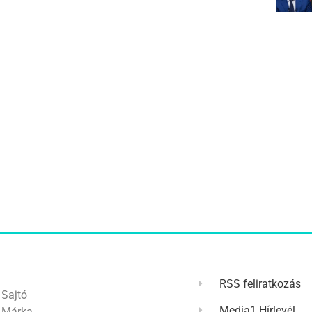
RSS feliratkozás
Sajtó
Media1 Hírlevél
Márka