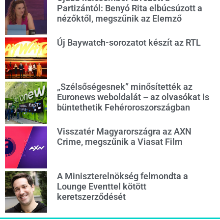
Partizántól: Benyó Rita elbúcsúzott a
nézőktől, megszűnik az Elemző
Új Baywatch-sorozatot készít az RTL
„Szélsőségesnek” minősítették az
Euronews weboldalát – az olvasókat is
büntethetik Fehéroroszországban
Visszatér Magyarországra az AXN
Crime, megszűnik a Viasat Film
A Miniszterelnökség felmondta a
Lounge Eventtel kötött
keretszerződését