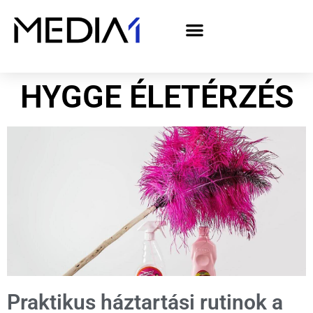
A Media1 médiaajánlata politikai hirdetőknek– országgyűlési választás 2026
HYGGE ÉLETÉRZÉS
Praktikus háztartási rutinok a