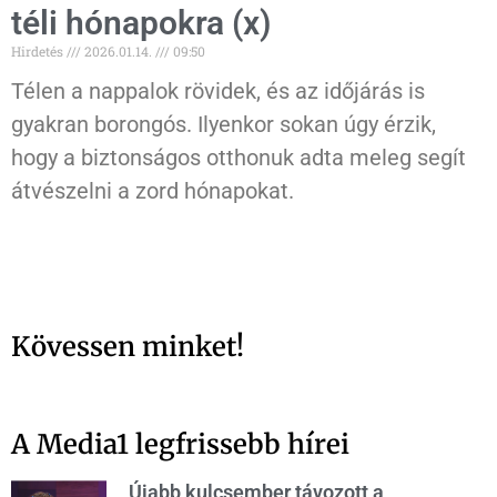
téli hónapokra (x)
Hirdetés
2026.01.14.
09:50
Télen a nappalok rövidek, és az időjárás is
gyakran borongós. Ilyenkor sokan úgy érzik,
hogy a biztonságos otthonuk adta meleg segít
átvészelni a zord hónapokat.
Kövessen minket!
A Media1 legfrissebb hírei
Újabb kulcsember távozott a