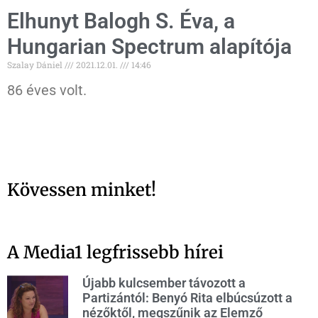
Elhunyt Balogh S. Éva, a
Hungarian Spectrum alapítója
Szalay Dániel
2021.12.01.
14:46
86 éves volt.
Kövessen minket!
A Media1 legfrissebb hírei
Újabb kulcsember távozott a
Partizántól: Benyó Rita elbúcsúzott a
nézőktől, megszűnik az Elemző