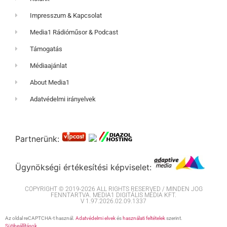
Impresszum & Kapcsolat
Media1 Rádióműsor & Podcast
Támogatás
Médiaajánlat
About Media1
Adatvédelmi irányelvek
Partnerünk:
Ügynökségi értékesítési képviselet:
COPYRIGHT © 2019-2026 ALL RIGHTS RESERVED / MINDEN JOG
FENNTARTVA. MEDIA1 DIGITÁLIS MÉDIA KFT.
V 1.97.2026.02.09.1337
Az oldal reCAPTCHA-t használ.
Adatvédelmi elvek
és
használati feltételek
szerint.
Sütibeállítások