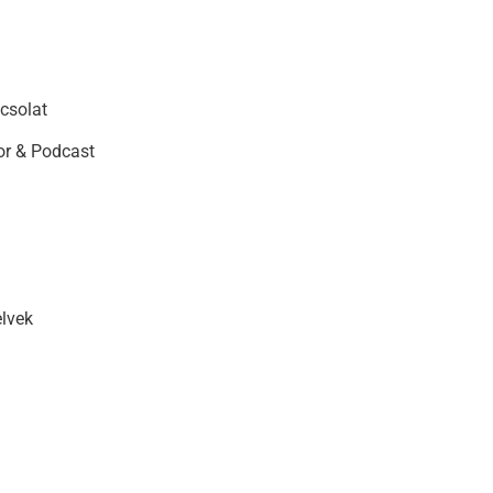
csolat
r & Podcast
elvek