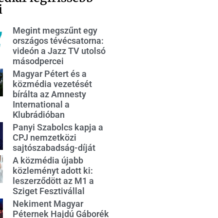
i
Megint megszűnt egy
országos tévécsatorna:
videón a Jazz TV utolsó
másodpercei
Magyar Pétert és a
közmédia vezetését
bírálta az Amnesty
International a
Klubrádióban
Panyi Szabolcs kapja a
CPJ nemzetközi
sajtószabadság-díját
A közmédia újabb
közleményt adott ki:
leszerződött az M1 a
Sziget Fesztivállal
Nekiment Magyar
Péternek Hajdú Gáborék