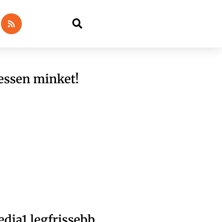
essen minket!
dia1 legfrissebb