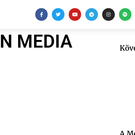
N MEDIA
Köv
A Me