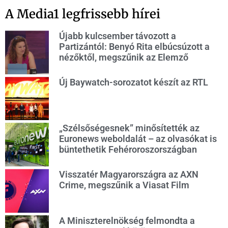
A Media1 legfrissebb hírei
Újabb kulcsember távozott a
Partizántól: Benyó Rita elbúcsúzott a
nézőktől, megszűnik az Elemző
Új Baywatch-sorozatot készít az RTL
„Szélsőségesnek” minősítették az
Euronews weboldalát – az olvasókat is
büntethetik Fehéroroszországban
Visszatér Magyarországra az AXN
Crime, megszűnik a Viasat Film
A Miniszterelnökség felmondta a