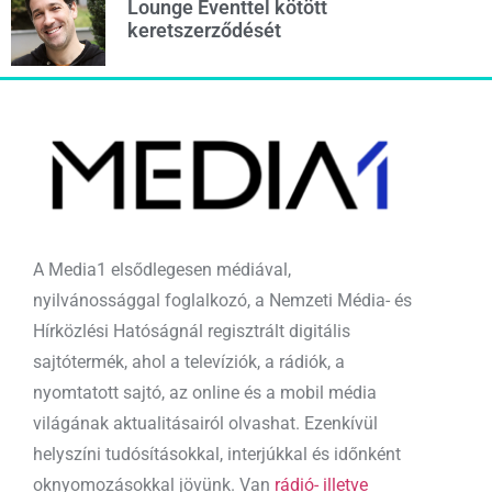
Lounge Eventtel kötött
keretszerződését
A Media1 elsődlegesen médiával,
nyilvánossággal foglalkozó, a Nemzeti Média- és
Hírközlési Hatóságnál regisztrált digitális
sajtótermék, ahol a televíziók, a rádiók, a
nyomtatott sajtó, az online és a mobil média
világának aktualitásairól olvashat. Ezenkívül
helyszíni tudósításokkal, interjúkkal és időnként
oknyomozásokkal jövünk. Van
rádió- illetve