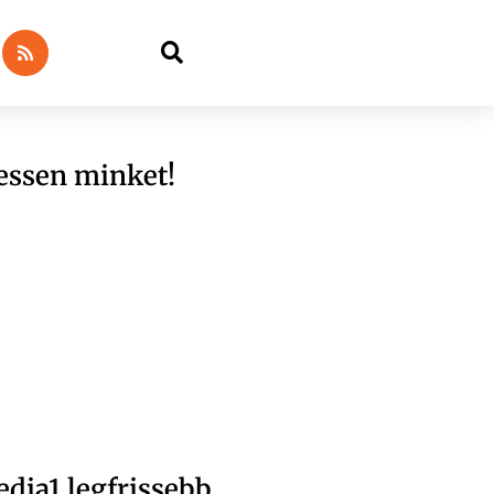
essen minket!
dia1 legfrissebb