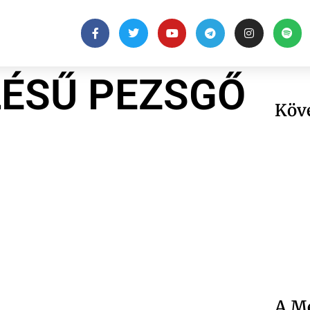
LÉSŰ PEZSGŐ
Köv
A Me