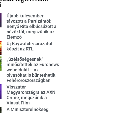
i
Újabb kulcsember
távozott a Partizántól:
Benyó Rita elbúcsúzott a
nézőktől, megszűnik az
Elemző
Új Baywatch-sorozatot
készít az RTL
„Szélsőségesnek”
minősítették az Euronews
weboldalát – az
olvasókat is büntethetik
Fehéroroszországban
Visszatér
Magyarországra az AXN
Crime, megszűnik a
Viasat Film
A Miniszterelnökség