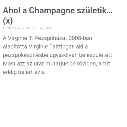
Ahol a Champagne születik…
(x)
Hirdetés
2024.10.03.
13:35
A Virginie T. Pezsgőházat 2008-ban
alapította Virginie Taittinger, aki a
pezsgőkészítésbe úgyszólván beleszületett.
Most azt az utat mutatjuk be röviden, amit
eddig bejárt ez a