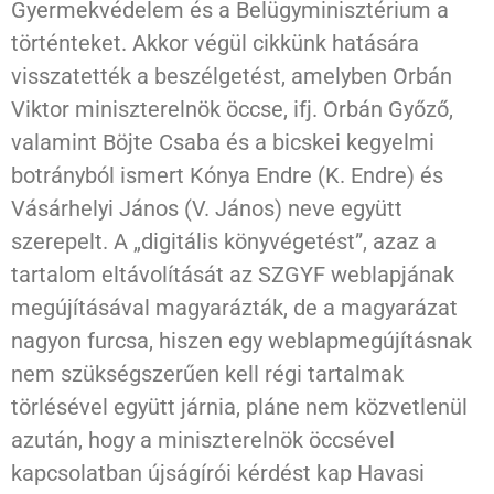
Gyermekvédelem és a Belügyminisztérium a
történteket. Akkor végül cikkünk hatására
visszatették a beszélgetést, amelyben Orbán
Viktor miniszterelnök öccse, ifj. Orbán Győző,
valamint Böjte Csaba és a bicskei kegyelmi
botrányból ismert Kónya Endre (K. Endre) és
Vásárhelyi János (V. János) neve együtt
szerepelt. A „digitális könyvégetést”, azaz a
tartalom eltávolítását az SZGYF weblapjának
megújításával magyarázták, de a magyarázat
nagyon furcsa, hiszen egy weblapmegújításnak
nem szükségszerűen kell régi tartalmak
törlésével együtt járnia, pláne nem közvetlenül
azután, hogy a miniszterelnök öccsével
kapcsolatban újságírói kérdést kap Havasi