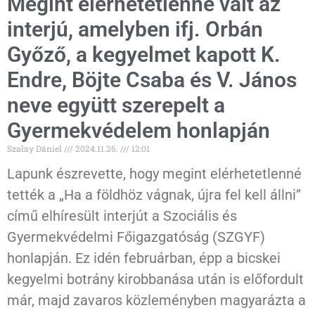
Megint elérhetetlenné vált az
interjú, amelyben ifj. Orbán
Győző, a kegyelmet kapott K.
Endre, Böjte Csaba és V. János
neve együtt szerepelt a
Gyermekvédelem honlapján
Szalay Dániel
2024.11.26.
12:01
Lapunk észrevette, hogy megint elérhetetlenné
tették a „Ha a földhöz vágnak, újra fel kell állni”
című elhíresült interjút a Szociális és
Gyermekvédelmi Főigazgatóság (SZGYF)
honlapján. Ez idén februárban, épp a bicskei
kegyelmi botrány kirobbanása után is előfordult
már, majd zavaros közleményben magyarázta a