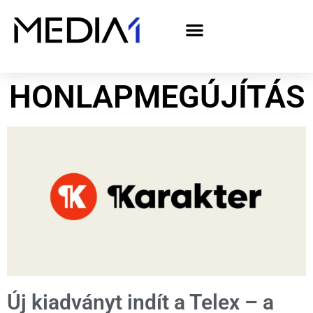
A Media1 médiaajánlata politikai hirdetőknek– országgyűlési választás 2026
HONLAPMEGÚJÍTÁS
Új kiadványt indít a Telex – a