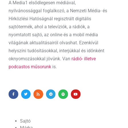
A Media1 elsődlegesen médiával,
nyilvánossággal foglalkozó, a Nemzeti Média- és
Hírközlési Hatóságnál regisztrált digitális
sajtótermék, ahol a televíziók, a rádiók, a
nyomtatott sajtó, az online és a mobil média
világának aktualitásairól olvashat. Ezenkívül
helyszíni tudósításokkal, interjúkkal és időnként
oknyomozásokkal jövünk. Van
rádió- illetve
podcastos műsorunk
is.
Sajtó
Márka