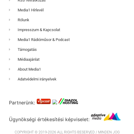
RSS feliratkozás
Media1 Hírlevél
Rólunk
Impresszum & Kapcsolat
Media1 Rádióműsor & Podcast
Támogatás
Médiaajánlat
About Media1
Adatvédelmi irányelvek
Partnerünk:
Ügynökségi értékesítési képviselet:
COPYRIGHT © 2019-2026 ALL RIGHTS RESERVED / MINDEN JOG