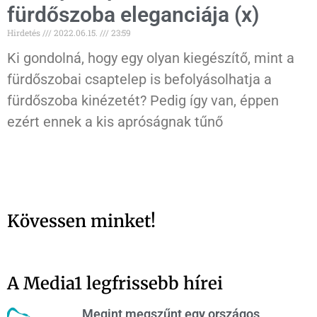
fürdőszoba eleganciája (x)
Hirdetés
2022.06.15.
23:59
Ki gondolná, hogy egy olyan kiegészítő, mint a
fürdőszobai csaptelep is befolyásolhatja a
fürdőszoba kinézetét? Pedig így van, éppen
ezért ennek a kis apróságnak tűnő
Kövessen minket!
A Media1 legfrissebb hírei
Megint megszűnt egy országos