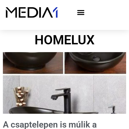
A Media1 médiaajánlata politikai hirdetőknek– országgyűlési választás 2026
HOMELUX
A csaptelepen is múlik a