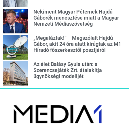
Nekiment Magyar Péternek Hajdú
Gáborék menesztése miatt a Magyar
Nemzeti Médiaszövetség
„Megaláztak!” – Megszólalt Hajdú
Gábor, akit 24 óra alatt kirúgtak az M1
Híradó főszerkesztői posztjáról
Az élet Balásy Gyula után: a
Szerencsejáték Zrt. átalakítja
ügynökségi modelljét