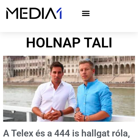
A Media1 médiaajánlata politikai hirdetőknek– országgyűlési választás 2026
HOLNAP TALI
A Telex és a 444 is hallgat róla,