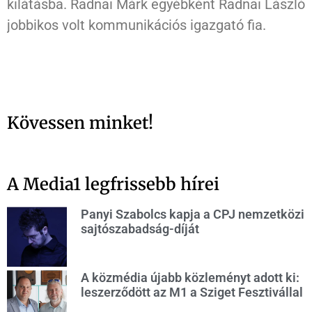
kilátásba. Radnai Márk egyébként Radnai László
jobbikos volt kommunikációs igazgató fia.
Kövessen minket!
A Media1 legfrissebb hírei
Panyi Szabolcs kapja a CPJ nemzetközi
sajtószabadság-díját
A közmédia újabb közleményt adott ki:
leszerződött az M1 a Sziget Fesztivállal