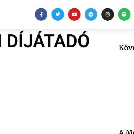
 DÍJÁTADÓ
Köv
A Me