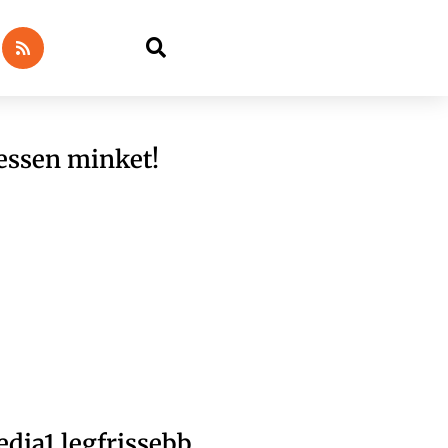
essen minket!
dia1 legfrissebb