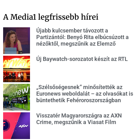
A Media1 legfrissebb hírei
Újabb kulcsember távozott a
Partizántól: Benyó Rita elbúcsúzott a
nézőktől, megszűnik az Elemző
Új Baywatch-sorozatot készít az RTL
„Szélsőségesnek” minősítették az
Euronews weboldalát – az olvasókat is
büntethetik Fehéroroszországban
Visszatér Magyarországra az AXN
Crime, megszűnik a Viasat Film