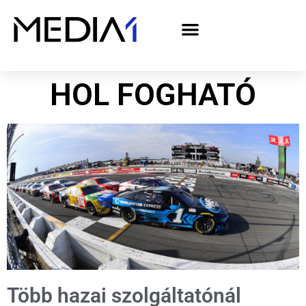
A Media1 médiaajánlata politikai hirdetőknek– országgyűlési választás 2026
HOL FOGHATÓ
Több hazai szolgáltatónál