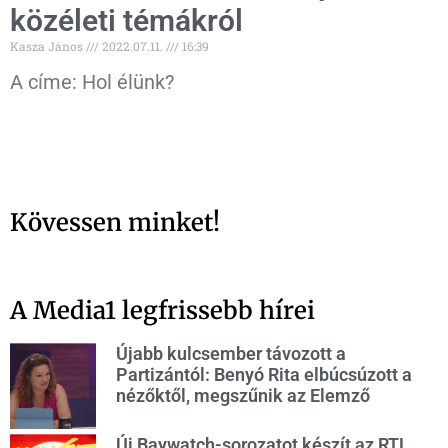
közéleti témákról
Kasza János
2022.07.11.
16:39
A címe: Hol élünk?
Kövessen minket!
A Media1 legfrissebb hírei
Újabb kulcsember távozott a
Partizántól: Benyó Rita elbúcsúzott a
nézőktől, megszűnik az Elemző
Új Baywatch-sorozatot készít az RTL