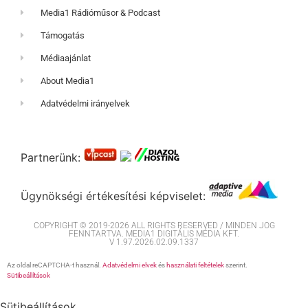
Media1 Rádióműsor & Podcast
Támogatás
Médiaajánlat
About Media1
Adatvédelmi irányelvek
Partnerünk:
Ügynökségi értékesítési képviselet:
COPYRIGHT © 2019-2026 ALL RIGHTS RESERVED / MINDEN JOG
FENNTARTVA. MEDIA1 DIGITÁLIS MÉDIA KFT.
V 1.97.2026.02.09.1337
Az oldal reCAPTCHA-t használ.
Adatvédelmi elvek
és
használati feltételek
szerint.
Sütibeállítások
Sütibeállítások