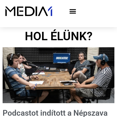
A Media1 médiaajánlata politikai hirdetőknek– országgyűlési választás 2026
HOL ÉLÜNK?
Podcastot indított a Népszava