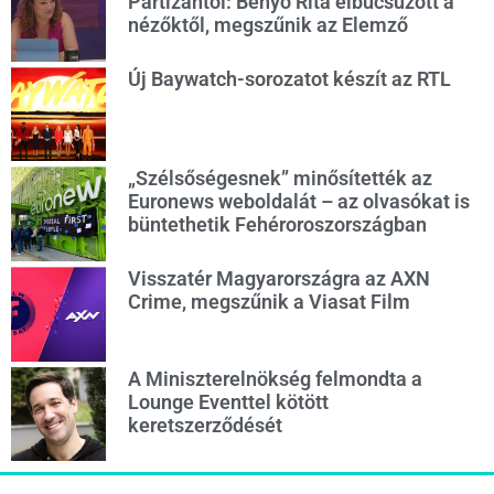
Partizántól: Benyó Rita elbúcsúzott a
nézőktől, megszűnik az Elemző
Új Baywatch-sorozatot készít az RTL
„Szélsőségesnek” minősítették az
Euronews weboldalát – az olvasókat is
büntethetik Fehéroroszországban
Visszatér Magyarországra az AXN
Crime, megszűnik a Viasat Film
A Miniszterelnökség felmondta a
Lounge Eventtel kötött
keretszerződését