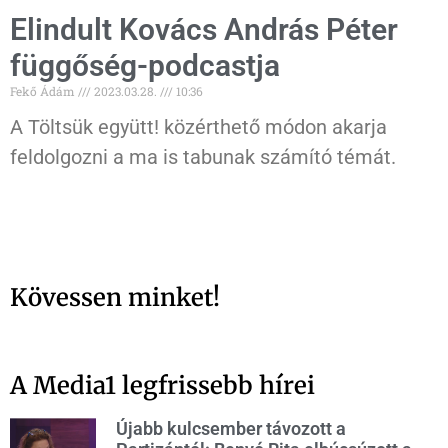
Elindult Kovács András Péter
függőség-podcastja
Fekő Ádám
2023.03.28.
10:36
A Töltsük együtt! közérthető módon akarja
feldolgozni a ma is tabunak számító témát.
Kövessen minket!
A Media1 legfrissebb hírei
Újabb kulcsember távozott a