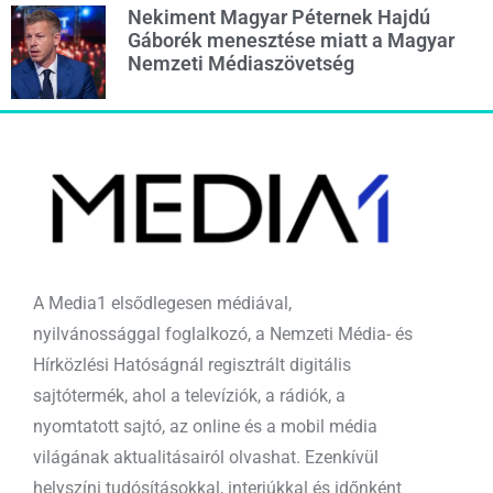
Nekiment Magyar Péternek Hajdú
Gáborék menesztése miatt a Magyar
Nemzeti Médiaszövetség
A Media1 elsődlegesen médiával,
nyilvánossággal foglalkozó, a Nemzeti Média- és
Hírközlési Hatóságnál regisztrált digitális
sajtótermék, ahol a televíziók, a rádiók, a
nyomtatott sajtó, az online és a mobil média
világának aktualitásairól olvashat. Ezenkívül
helyszíni tudósításokkal, interjúkkal és időnként