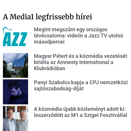
A Media1 legfrissebb hírei
Megint megszűnt egy országos
tévécsatorna: videón a Jazz TV utolsó
másodpercei
Magyar Pétert és a közmédia vezetését
bírálta az Amnesty International a
Klubrádióban
Panyi Szabolcs kapja a CPJ nemzetközi
sajtószabadság-díját
A közmédia újabb közleményt adott ki:
leszerződött az M1 a Sziget Fesztivállal