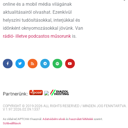
online és a mobil média világának
aktualitásairól olvashat. Ezenkívül
helyszíni tudósításokkal, interjúkkal és
időnként oknyomozásokkal jövünk. Van
rádió- illetve podcastos műsorunk
is.
Partnerünk:
COPYRIGHT © 2019-2026 ALL RIGHTS RESERVED / MINDEN JOG FENNTARTVA. M
V 1.97.2026.02.09.1337
Az oldal reCAPTCHA-t használ.
Adatvédelmi elvek
és
használati feltételek
szerint.
Sütibeállítások