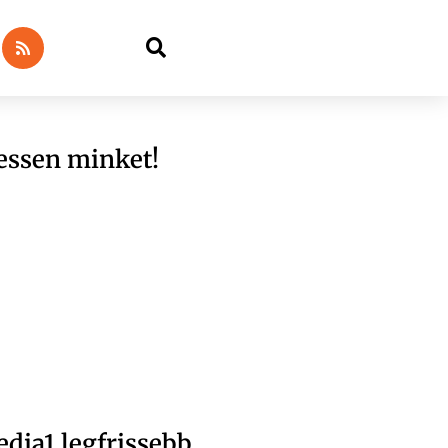
essen minket!
dia1 legfrissebb