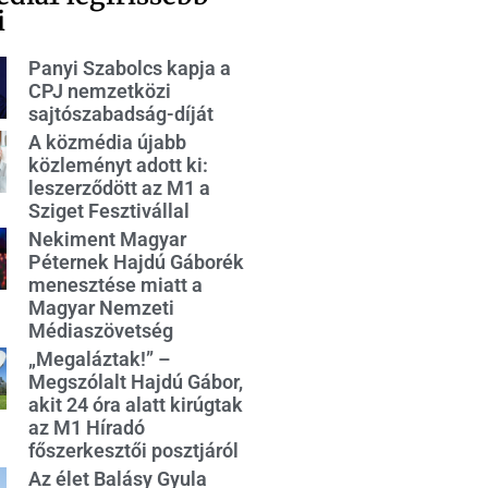
i
Panyi Szabolcs kapja a
CPJ nemzetközi
sajtószabadság-díját
A közmédia újabb
közleményt adott ki:
leszerződött az M1 a
Sziget Fesztivállal
Nekiment Magyar
Péternek Hajdú Gáborék
menesztése miatt a
Magyar Nemzeti
Médiaszövetség
„Megaláztak!” –
Megszólalt Hajdú Gábor,
akit 24 óra alatt kirúgtak
az M1 Híradó
főszerkesztői posztjáról
Az élet Balásy Gyula