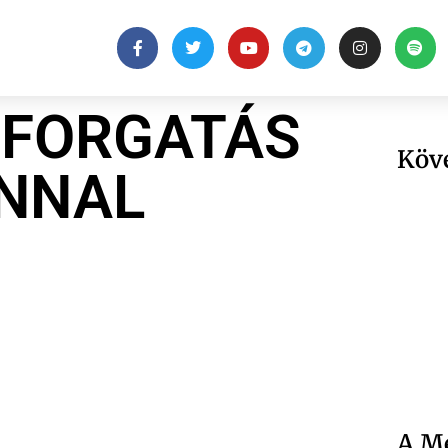
 FORGATÁS
Köv
INNAL
A Me