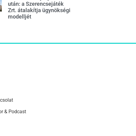
után: a Szerencsejáték
Zrt. átalakítja ügynökségi
modelljét
csolat
r & Podcast