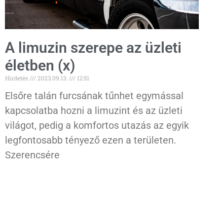
A limuzin szerepe az üzleti
életben (x)
Hirdetés
2023.09.13.
12:51
Elsőre talán furcsának tűnhet egymással
kapcsolatba hozni a limuzint és az üzleti
világot, pedig a komfortos utazás az egyik
legfontosabb tényező ezen a területen.
Szerencsére