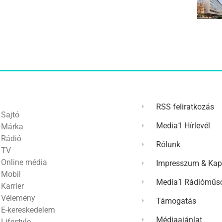
RSS feliratkozás
Sajtó
Media1 Hírlevél
Márka
Rádió
Rólunk
TV
Online média
Impresszum & Kap
Mobil
Media1 Rádióműso
Karrier
Vélemény
Támogatás
E-kereskedelem
Médiaajánlat
Lifestyle