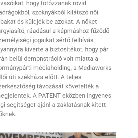
lvasóikat, hogy fotózzanak rövid
adrágokból, szoknyákból kilátszó női
ábakat és küldjék be azokat. A nőket
árgyiasító, ráadásul a képmáshoz fűződő
zemélyiségi jogaikat sértő felhívás
lyannyira kiverte a biztosítékot, hogy pár
rán belül demonstráció volt miatta a
ormánypárti médiaholding, a Mediaworks
llői úti székháza előtt. A teljes
zerkesztőség távozását követelték a
egjelentek. A PATENT eközben ingyenes
ogi segítséget ajánl a zaklatásnak kitett
őknek.