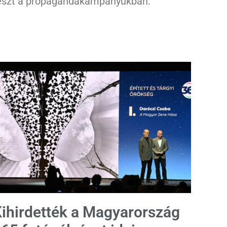
észt a propagandakampányukban.
ihirdették a Magyarország