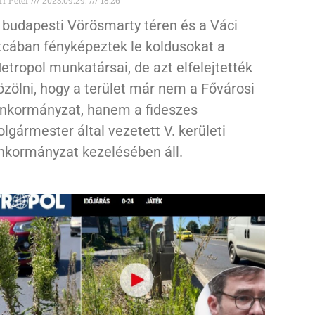
 budapesti Vörösmarty téren és a Váci
tcában fényképeztek le koldusokat a
etropol munkatársai, de azt elfelejtették
özölni, hogy a terület már nem a Fővárosi
nkormányzat, hanem a fideszes
olgármester által vezetett V. kerületi
nkormányzat kezelésében áll.