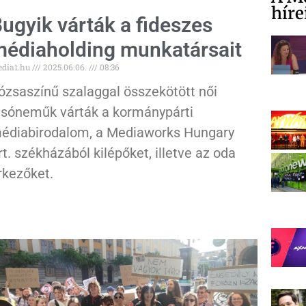
híre
ugyik várták a fideszes
édiaholding munkatársait
dia1.hu
2025.06.06.
08:36
ózsaszínű szalaggal összekötött női
lsóneműk várták a kormánypárti
édiabirodalom, a Mediaworks Hungary
rt. székházából kilépőket, illetve az oda
rkezőket.