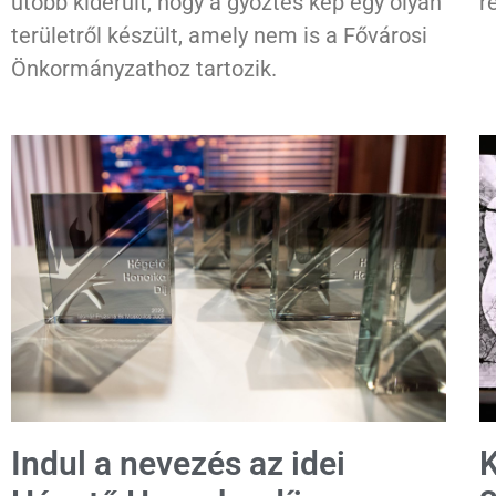
utóbb kiderült, hogy a győztes kép egy olyan
r
területről készült, amely nem is a Fővárosi
Önkormányzathoz tartozik.
Indul a nevezés az idei
K