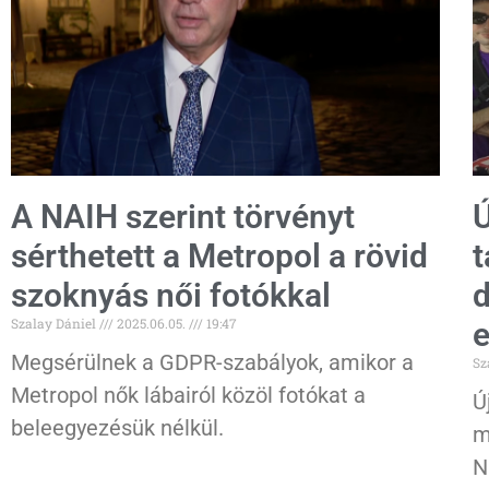
A NAIH szerint törvényt
Ú
sérthetett a Metropol a rövid
t
szoknyás női fotókkal
d
Szalay Dániel
2025.06.05.
19:47
e
Megsérülnek a GDPR-szabályok, amikor a
Sz
Metropol nők lábairól közöl fotókat a
Ú
beleegyezésük nélkül.
m
N