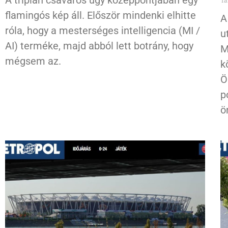
flamingós kép áll. Először mindenki elhitte
A
róla, hogy a mesterséges intelligencia (MI /
u
AI) terméke, majd abból lett botrány, hogy
M
mégsem az.
k
Ö
p
ö