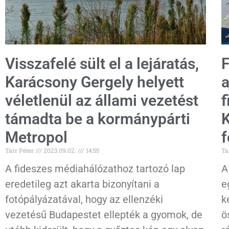
Visszafelé sült el a lejáratás,
F
Karácsony Gergely helyett
a
véletlenül az állami vezetést
f
támadta be a kormánypárti
K
Metropol
f
Tarr Péter
2023.09.02.
14:55
Ta
A fideszes médiahálózathoz tartozó lap
A
eredetileg azt akarta bizonyítani a
e
fotópályázatával, hogy az ellenzéki
k
vezetésű Budapestet ellepték a gyomok, de
ö