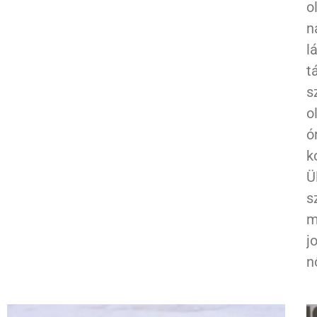
o
n
l
t
s
o
ó
k
Ü
s
m
j
n