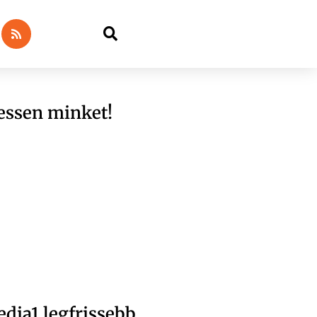
essen minket!
dia1 legfrissebb