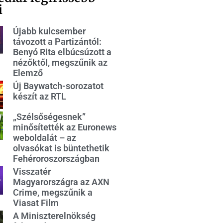
i
Újabb kulcsember
távozott a Partizántól:
Benyó Rita elbúcsúzott a
nézőktől, megszűnik az
Elemző
Új Baywatch-sorozatot
készít az RTL
„Szélsőségesnek”
minősítették az Euronews
weboldalát – az
olvasókat is büntethetik
Fehéroroszországban
Visszatér
Magyarországra az AXN
Crime, megszűnik a
Viasat Film
A Miniszterelnökség