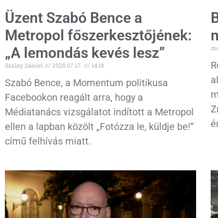
Üzent Szabó Bence a
B
Metropol főszerkesztőjének:
m
me
„A lemondás kevés lesz”
R
Szalay Dániel
2025.07.17.
14:18
a
Szabó Bence, a Momentum politikusa
m
Facebookon reagált arra, hogy a
Z
Médiatanács vizsgálatot indított a Metropol
é
ellen a lapban közölt „Fotózza le, küldje be!”
című felhívás miatt.