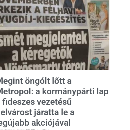
egint öngólt lőtt a
etropol: a kormánypárti lap
 fideszes vezetésű
elvárost járatta le a
egújabb akciójával
rr Péter
2023.09.29.
18:26