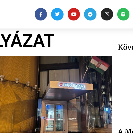
LYÁZAT
Köv
A Me