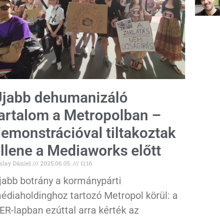
jabb dehumanizáló
artalom a Metropolban –
emonstrációval tiltakoztak
llene a Mediaworks előtt
alay Dániel
2025.06.05.
11:16
jabb botrány a kormánypárti
édiaholdinghoz tartozó Metropol körül: a
ER-lapban ezúttal arra kérték az