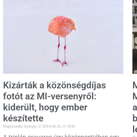
Kizárták a közönségdíjas
M
fotót az MI-versenyről:
M
kiderült, hogy ember
a
készítette
b
Bugyinszki György
2024.06.14.
19:31
l
A triplán csavaros ügy középpontjában egy
Ta