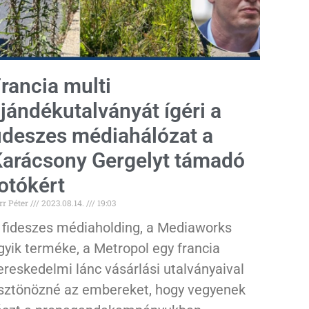
rancia multi
jándékutalványát ígéri a
ideszes médiahálózat a
arácsony Gergelyt támadó
otókért
rr Péter
2023.08.14.
19:03
 fideszes médiaholding, a Mediaworks
gyik terméke, a Metropol egy francia
ereskedelmi lánc vásárlási utalványaival
sztönözné az embereket, hogy vegyenek