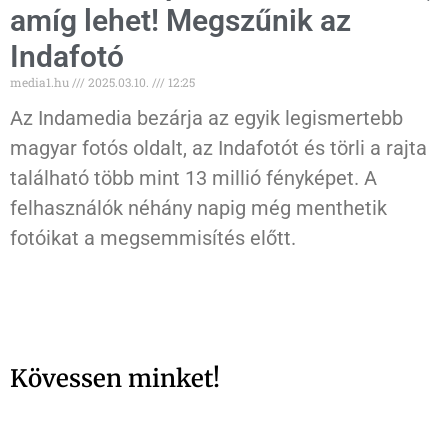
amíg lehet! Megszűnik az
Indafotó
media1.hu
2025.03.10.
12:25
Az Indamedia bezárja az egyik legismertebb
magyar fotós oldalt, az Indafotót és törli a rajta
található több mint 13 millió fényképet. A
felhasználók néhány napig még menthetik
fotóikat a megsemmisítés előtt.
Kövessen minket!