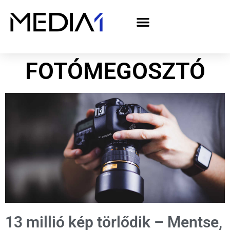
A Media1 médiaajánlata politikai hirdetőknek– országgyűlési választás 2026
FOTÓMEGOSZTÓ
13 millió kép törlődik – Mentse,