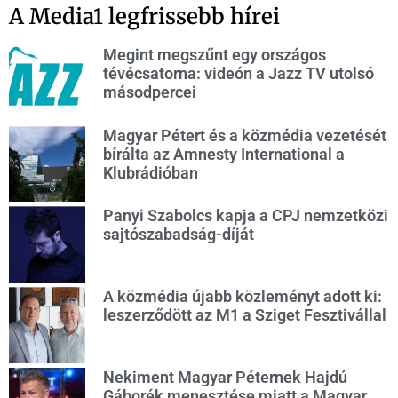
A Media1 legfrissebb hírei
Megint megszűnt egy országos
tévécsatorna: videón a Jazz TV utolsó
másodpercei
Magyar Pétert és a közmédia vezetését
bírálta az Amnesty International a
Klubrádióban
Panyi Szabolcs kapja a CPJ nemzetközi
sajtószabadság-díját
A közmédia újabb közleményt adott ki:
leszerződött az M1 a Sziget Fesztivállal
Nekiment Magyar Péternek Hajdú
Gáborék menesztése miatt a Magyar