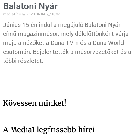
Balatoni Nyár
media1.hu
2020.06.04.
10:37
Június 15-én indul a megújuló Balatoni Nyár
című magazinműsor, mely délelőttönként várja
majd a nézőket a Duna TV-n és a Duna World
csatornán. Bejelentették a műsorvezetőket és a
többi részletet.
Kövessen minket!
A Media1 legfrissebb hírei