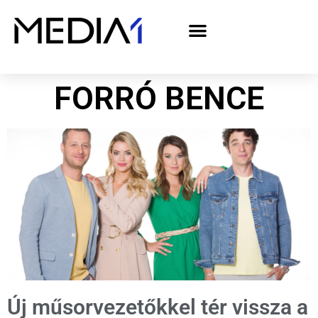
A Media1 médiaajánlata politikai hirdetőknek– országgyűlési választás 2026
FORRÓ BENCE
Új műsorvezetőkkel tér vissza a