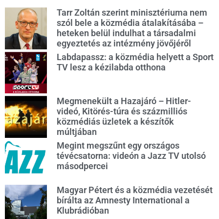
Tarr Zoltán szerint minisztériuma nem
szól bele a közmédia átalakításába –
heteken belül indulhat a társadalmi
egyeztetés az intézmény jövőjéről
Labdapassz: a közmédia helyett a Sport
TV lesz a kézilabda otthona
Megmenekült a Hazajáró – Hitler-
videó, Kitörés-túra és százmilliós
közmédiás üzletek a készítők
múltjában
Megint megszűnt egy országos
tévécsatorna: videón a Jazz TV utolsó
másodpercei
Magyar Pétert és a közmédia vezetését
bírálta az Amnesty International a
Klubrádióban